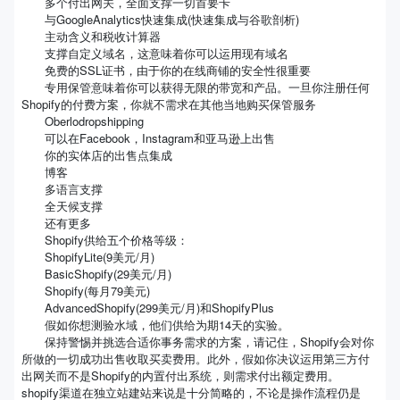
多个付出网关，全面支撑一切首要卡
与GoogleAnalytics快速集成(快速集成与谷歌剖析)
主动含义和税收计算器
支撑自定义域名，这意味着你可以运用现有域名
免费的SSL证书，由于你的在线商铺的安全性很重要
专用保管意味着你可以获得无限的带宽和产品。一旦你注册任何
Shopify的付费方案，你就不需求在其他当地购买保管服务
Oberlodropshipping
可以在Facebook，Instagram和亚马逊上出售
你的实体店的出售点集成
博客
多语言支撑
全天候支撑
还有更多
Shopify供给五个价格等级：
ShopifyLite(9美元/月)
BasicShopify(29美元/月)
Shopify(每月79美元)
AdvancedShopify(299美元/月)和ShopifyPlus
假如你想测验水域，他们供给为期14天的实验。
保持警惕并挑选合适你事务需求的方案，请记住，Shopify会对你
所做的一切成功出售收取买卖费用。此外，假如你决议运用第三方付
出网关而不是Shopify的内置付出系统，则需求付出额定费用。
shopify渠道在独立站建站来说是十分简略的，不论是操作流程仍是