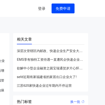
登录
免费申请
相关文章
深层次管辖区内邮政、快递企业生产安全大查验
EMS享有独特工资待遇一直遭民企快递企业调侃
企业
欲解中小型企业融资之困宝瑞通贺岁片心怀感恩大感恩回馈
新增
sefd近期有家福建省的家居出口企业火了!
城管
江苏625家快递企业过年期内不停运营
的保
热门标签
换一批