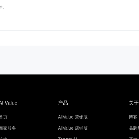
删除。
AllValue
产品
关于
首页
AllValue 营销版
博客
商家服务
AllValue 店铺版
品牌