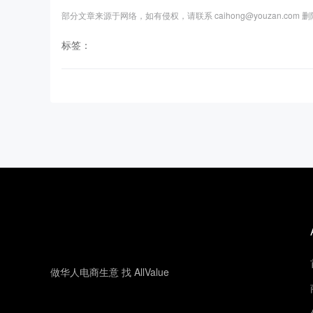
部分文章来源于网络，如有侵权，请联系 caihong@youzan.com 
标签：
做华人电商生意 找 AllValue