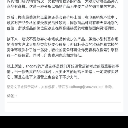
内其他门店的销售情况，比较销售较多的产品，大致分析哪些品类的
商品有商机。这是一种分析以畅销产品为主要产品的销售量的方法。
然后，顾客最关注的点最终还是会在价格上面，在电商销售环境中，
顾客对产品价格的接受度灵活性较高，同款商品可能有着天差地别的
价位，所以爆品的价位应该选在顾客能接受的程度范围内灵活调整。
接下来，建议不要放弃小市场或品种较少的产品。虽然小型利基市场
的潜在客户比大型品类市场要少得多，但目标受众的准确性和宽松的
竞争环境弥补了这一劣势，轻松的竞争环境让你更容易在搜索引擎获
得一个好位置。同时，广告费用也会相对较低。
综上所述，shopify的产品选择是我们开始运营店铺考虑的最重要的事
情，当一款热卖产品出现时，只要正常的运营不出错，一定能够卖好
它，而且在接下来运营上也会省下不少力气。
部分文章来源于网络，如有侵权，请联系 caihong@youzan.com 删除。
标签：