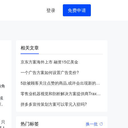
登录
免费申请
相关文章
京东方案海外上市 融资15亿美金
一个广告方案如何设置广告竞价?
5款被顾客关注点赞的商品,或许会出现新的设计灵感
海角
零售业机器视觉和剖析解决方案提供商Trax公布收购Plano
续
析。
拼多多宣传策划方案可以零元入驻吗?
，只
热门标签
换一批
票人