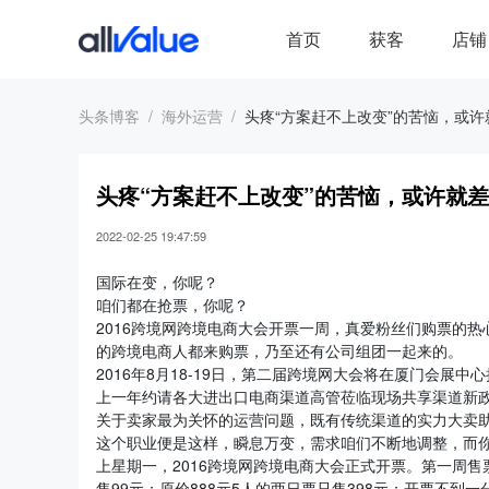
首页
获客
店铺
头条博客
海外运营
头疼“方案赶不上改变”的苦恼，或
头疼“方案赶不上改变”的苦恼，或许就
2022-02-25 19:47:59
国际在变，你呢？
咱们都在抢票，你呢？
2016跨境网跨境电商大会开票一周，真爱粉丝们购票的热
的跨境电商人都来购票，乃至还有公司组团一起来的。
2016年8月18-19日，第二届跨境网大会将在厦门会
上一年约请各大进出口电商渠道高管莅临现场共享渠道新
关于卖家最为关怀的运营问题，既有传统渠道的实力大卖
这个职业便是这样，瞬息万变，需求咱们不断地调整，而
上星期一，2016跨境网跨境电商大会正式开票。第一周售
售99元；原价888元5人的两日票只售398元；开票不