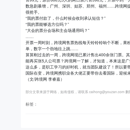
数急剧暴增，广州、深圳、姑苏、郑州、福州……跨境网
很抢手。
“我的票付款了，什么时候会收到承认短信？”
“我的票能够选方位吗？”
“大会的票分会场和主会场通用吗？”
……
开票一周时刻，跨境网售票热线每天铃铃铃响个不断，果
单，数字一个劲地往上跳……
算算刚过去的一周，跨境网现已累计售出400余张门票。其
能再买张5人公司票？跨境网一了解，才知道，本来这是
这么多，是职工学习的好时机，就当团队建设了！所以要
国际在变，跨境网携职业各大佬正要带你去看国际，迎候
（文/跨境网 李睿嘉）
部分文章来源于网络，如有侵权，请联系 caihong@youzan.com 
标签：