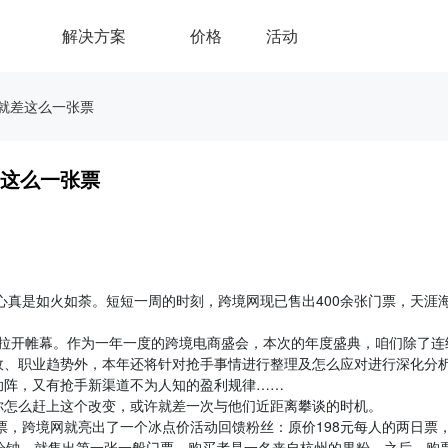
解决方案
价格
活动
许就差这么一张票
差这么一张票
心真是如火如荼。短短一周的时刻，跨境网现已售出400余张门票，天涯
展中心拉开帷幕。作为一年一度的跨境电商盛会，本次的年度盛典，咱们除了连
政、职业趋势外，本年还将针对抢手事情进行整理及怎么应对进行深化分
助阵，又有抢手新渠道不为人知的盈利规律……
你怎么赶上这个改变，或许就差一次与他们近距离攀谈的时机。
票，跨境网就亮出了一个冰点价活动回馈粉丝：原价198元每人的两日票
到一分钟，就售出第一张一般门票，购买者是一名来自杭州的果粉。之后，购