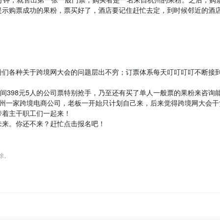
提示购票成功的果粉，票买好了，酒店要记住赶忙去定，到时候邻近的酒
粉们各种关于跨境网大会的问题层出不穷；订票体系每天叮叮叮叮不断接
间398元5人的公司票特别抢手，乃至还有买了单人一般票的果粉来咨询
广州一家跨境电商公司，老板一开始只计划自己来，后来觉得跨境网大会干
带着主干职工们一起来！
未来。你还不来？赶忙点击报名吧！
删除。