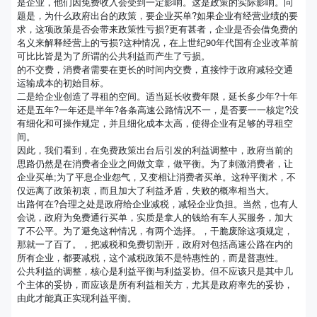
是企业，他们因免费收入会受到一定影响。这是政策的实际影响。问
题是，为什么政府出台的政策，要企业买单?如果企业有经营业绩的要
求，这项政策是否会带来政策性亏损?更有甚者，企业是否会借免费的
名义来解释经营上的亏损?这种情况，在上世纪90年代国有企业改革前
可比比皆是为了所谓的公共利益而产生了亏损。
的不交费，消费者需要在更长的时间内交费，直接悖于政府减轻交通
运输成本的初始目标。
二是给企业创造了寻租的空间。适当延长收费年限，延长多少年?十年
还是五年?一年还是半年?各条高速公路情况不一，是否要一一核定?没
有细化和可操作规定，并且细化成本太高，使得企业有足够的寻租空
间。
因此，我们看到，在免费政策出台后引发的利益调整中，政府当前的
思路仍然是在消费者企业之间做文章，做平衡。为了刺激消费者，让
企业买单;为了平息企业怨气，又变相让消费者买单。这种平衡术，不
仅远离了政策初衷，而且加大了利益矛盾，失败的概率相当大。
出路何在?合理之处是政府给企业减税，减轻企业负担。当然，也有人
会说，政府为免费通行买单，实质是拿人的钱给有车人买服务，加大
了不公平。为了避免这种情况，有两个选择。，干脆废除这项规定，
那就一了百了。，把减税和免费切割开，政府对包括高速公路在内的
所有企业，都要减税，这个减税政策不是特惠性的，而是普惠性。
公共利益的调整，核心是利益平衡与利益妥协。但不应该只是其中几
个主体的妥协，而应该是所有利益相关方，尤其是政府率先的妥协，
由此才能真正实现利益平衡。