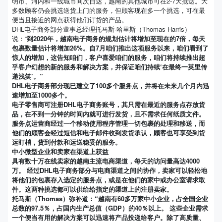
明市、河内和一线城市间次日达，越南的其他城市可在2-7天抵达。大
多数顾客仍会挑选送货上门的服务，但顾客现在多一个挑选，可在最
便当且接近的网点获得他们订货的产品。
DHL电子商务部分董事总经理托马斯·哈里斯（Thomas Harris）
说：“
到2020年，越南电子商务的规划估计将增加至现在的7倍，每天
包裹数量估计将增加26%。自7月咱们推出这项服务以来，咱们看到了
惊人的增加，这告知咱们，客户喜爱咱们的服务，咱们将持续推出超
乎客户幻想的新的服务和解决方案，并保证咱们持续‘在最终一英里传
递浅笑’。”
DHL电子商务部分现已建立了100多个服务点，并将在未来几个月内迅
速增加至1000多个。
电子零售商可注册DHL电子商务账号，其只需在最近的服务点存放货
品，在不到一分钟的时间内就可进行发货，且不需求任何纸质文件。
服务点运营商经过一个移动使用程序管理一切包裹的处理和移送，而
他们的顾客会经过短信和电子邮件收到发货承认，顾客也可享受到货
运盯梢，货到付款和运送稳妥的服务。
中小微型企业和卖家在渠道上获益
具有数十万在线卖家的越南主流电商渠道，每天的访问量高达4000
万。 经过DHL电子商务部分与电商渠道之间的协作，卖家可以轻松地
将他们的包裹存入选定的服务点，或是在他们的家中或办公室请求取
件。这两种挑选都可以供给给指定的渠道上的注册卖家。
托马斯（Thomas）弥补道：“越南有60多万家中小企业，占全国企业
总数的97.5％，占国内生产总值（GDP）的40％以上。 这些企业需求
一个便当有用的解决方案可以迅速将产品投递给客户。除了高质量、