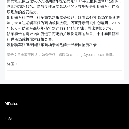
而商场总额占比较小的短期轿车租借商场2017年总值将达132亿泰铢，
同比增加超13%。参与朝拜及展览活动的人数增多是短期轿车租借商
场增加的首要推力。
短期轿车租借中，租车游览越来越受欢迎。跟着2017年商场的高速增
加，未来短期轿车租借商场或将放缓。因而开泰研究中心猜测，2018
年短期租借轿车商场价值将到达138-141亿泰铢，同比增加5-7％。
轿车租借的需求增加促进了商场的扩展及竞赛的加重。未来泰国轿车
租借商场或将面对价格竞赛。
数据轿车租借泰国租车商场泰国电商开展泰国物流租借
部分文章来源于网络，如有侵权，请联系 caihong@youzan.com 删除。
标签：
AllValue
产品