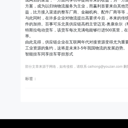
方案，成为以归纳物流服务为主业，而赢利首要来自其他
益，比方接入渠道的整车厂商、金融机构、配件厂商等等
与此同时，在许多企业对物流提出高要求今后，本来的传
件的加持。百事可乐北美供应链高档主管迈克-奥康奈尔（Mi
特斯拉电动货车，该货车每次充满电能够行进500英里，
率。
由此见得，供应链企业在互联网年代对接资源变得尤为重
工业资源的集约，这将是未来3-5年我国物流的发展趋势。
智能挂车同享挂车零担形式
部分文章来源于网络，如有侵权，请联系 caihong@youzan.com 
标签：