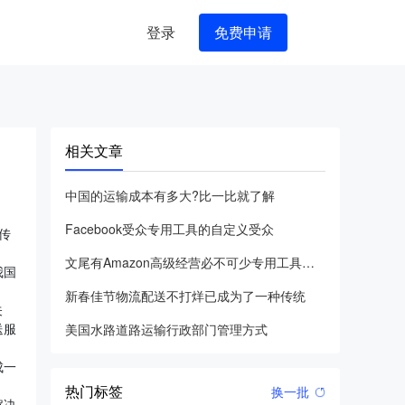
登录
免费申请
相关文章
中国的运输成本有多大?比一比就了解
Facebook受众专用工具的自定义受众
传
文尾有Amazon高级经营必不可少专用工具可领到
我国
新春佳节物流配送不打烊已成为了一种传统
关
送服
美国水路道路运输行政部门管理方式
成一
热门标签
换一批
解决