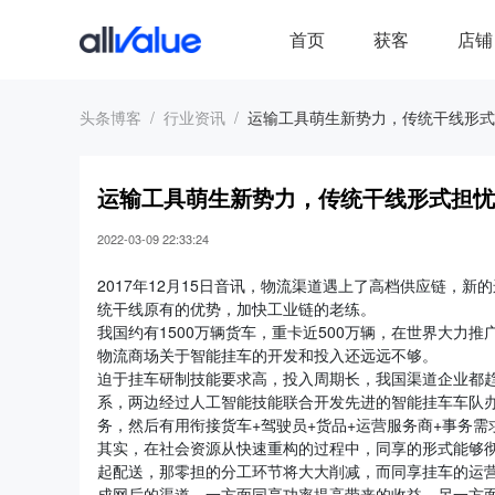
首页
获客
店铺
头条博客
行业资讯
运输工具萌生新势力，传统干线形式
运输工具萌生新势力，传统干线形式担忧
2022-03-09 22:33:24
2017年12月15日音讯，物流渠道遇上了高档供应链，
统干线原有的优势，加快工业链的老练。
我国约有1500万辆货车，重卡近500万辆，在世界大力
物流商场关于智能挂车的开发和投入还远远不够。
迫于挂车研制技能要求高，投入周期长，我国渠道企业都趋
系，两边经过人工智能技能联合开发先进的智能挂车车队
务，然后有用衔接货车+驾驶员+货品+运营服务商+事务
其实，在社会资源从快速重构的过程中，同享的形式能够
起配送，那零担的分工环节将大大削减，而同享挂车的运
成网后的渠道，一方面同享功率提高带来的收益，另一方