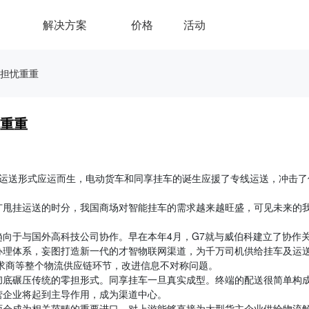
解决方案
价格
活动
担忧重重
重重
新的运送形式应运而生，电动货车和同享挂车的诞生应援了专线运送，冲击了
推广甩挂运送的时分，我国商场对智能挂车的需求越来越旺盛，可见未来的
向于与国外高科技公司协作。早在本年4月，G7就与威伯科建立了协作
办理体系，妄图打造新一代的才智物联网渠道，为千万司机供给挂车及运
需求商等整个物流供应链环节，改进信息不对称问题。
彻底碾压传统的零担形式。同享挂车一旦真实成型。终端的配送很简单构
营企业将起到主导作用，成为渠道中心。
面会成为相关范畴的重要进口。对上游能够直接为大型货主企业供给物流