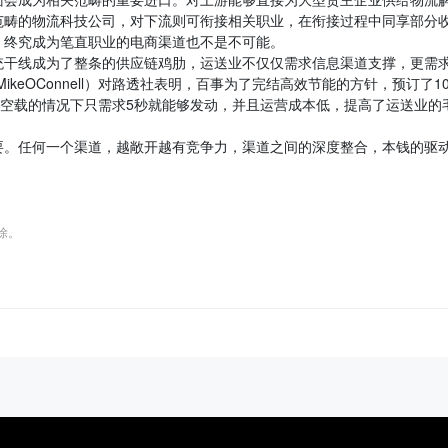
范畴的物流科技公司，对下流则可衔接相关职业，在衔接过程中同享部分
，终究成为笔直职业的电商渠道也不是不可能。
统干线成为了整条的供应链鸡肋，运送业不仅仅需求信息渠道支撑，更需
keOConnell）对路透社表明，百事为了完结高效节能的方针，预订了10
在空载的情况下只需求5秒就能够发动，并且运营成本低，提高了运送业的
要。任何一个渠道，越敞开越有竞争力，渠道之间的深度整合，本钱的驱
删除。