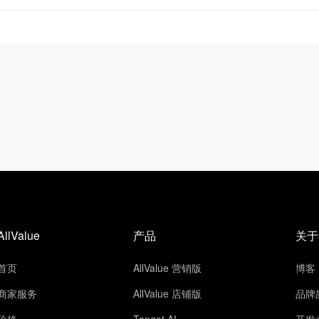
AllValue
产品
关于
首页
AllValue 营销版
博客
商家服务
AllValue 店铺版
品牌