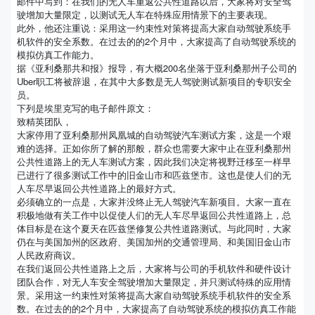
邮件中写到：在我们的无人车重返公共性道路以后，大家将对安全驾
驶增加大量限定，以测试无人车在特殊应用情景下的主要表现。
此外，他还注重说：采用这一约束性对策将提高大家自动驾驶系统手
机软件的安全系数。在过去的的2个月中，大家提高了自动驾驶系统的
模拟仿真工作能力。
据《亚利桑那共和报》报导，有大概200名坐落于亚利桑那州子公司的
Uber职工将被辞退，在其中大多数是无人驾驶测试新项目的专职安全
员。
下列是埃里克写的电子邮件原文：
致精英团队，
大家停用了亚利桑那州凤凰城的自动驾驶汽车测试方案，这是一个艰
难的选择。正如你所了解的那般，群众也需要大家中止在亚利桑那州
公共性道路上的无人车测试方案，因此我们决定将视野迁移至一样早
已进行了很多测试工作中的旧金山市和匹兹堡市。这也是使人们的无
人车尽早返回公共性道路上的最好方式。
必须确立的一点是，大家并没终止无人驾驶汽车新项目。大家一直在
积极地做有关工作中以促使人们的无人车尽早返回公共性道路上，总
体目标是在这个夏天在匹兹堡修复公共性道路测试。与此同时，大家
仍在与美国加州的区政府、美国加州的交通管理局、和美国旧金山市
人民政府商议。
在我们返回公共性道路上之后，大家将与公司的手机软件和硬件设计
团队合作，对无人车安全驾驶增加大量限定，并只测试特殊的应用情
景。采用这一约束性对策将提高大家自动驾驶系统手机软件的安全系
数。在过去的的2个月中，大家提高了自动驾驶系统的模拟仿真工作能