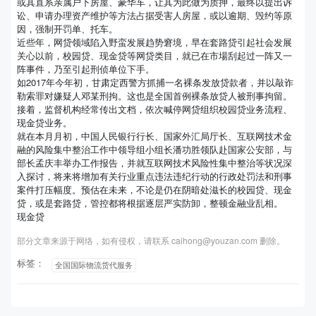
或其直系亲属户下房屋、豪华车，让其为此做为质押，最终以提出诉
讼、申请办理资产维护等方法占据受害人房屋，或以逾期、毁约等原
因，强制开罚单、托车。
近些年，网贷领域陷入野蛮发展趋势窘境，早在套路贷引起社会发展
关心以前，校园贷、现金贷等网贷类目，就已在市場刮起过一阵又一
阵事件，乃至引起刑侦单位下手。
如2017年今年初，甘肃定西警方抓捕一名裸条发放贷款者，并以敲诈
勒索罪对嫌疑人邓某刑拘。这也是全国首例裸条放贷人被刑事拘留。
接着，监督机构经常传出文档，依次喊停网贷组织校园贷业务流程、
现金贷业务。
就在本月月初，中国人民银行行长、国家外汇局厅长、互联网技术金
融的风险集中整治工作中领导组小组长潘功胜领队赴国家公安部，与
部长孟庆丰举办工作报告，并就互联网技术风险性集中整治等状况深
入探讨，将来将增加有关行业重点违法违纪行动的行政处罚法和刑事
案件打压幅度。预估在未来，不论是仍在阴暗处滋长的校园贷、现金
贷，或是套路贷，管控都将根据逐层严实防卸，整顿金融业乱相。
现金贷
部分文章来源于网络，如有侵权，请联系 caihong@youzan.com 删除。
标签：
全国国际物流货代服务