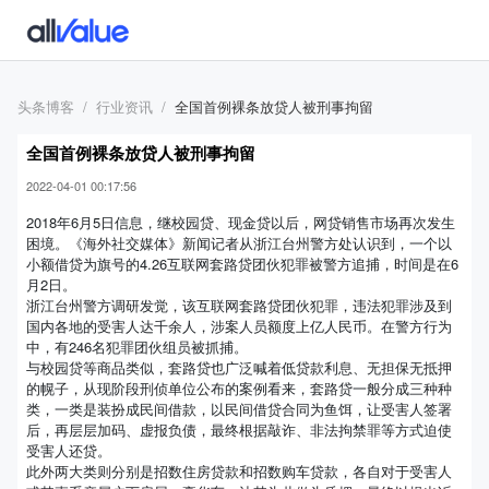
头条博客
行业资讯
全国首例裸条放贷人被刑事拘留
全国首例裸条放贷人被刑事拘留
2022-04-01 00:17:56
2018年6月5日信息，继校园贷、现金贷以后，网贷销售市场再次发生
困境。《海外社交媒体》新闻记者从浙江台州警方处认识到，一个以
小额借贷为旗号的4.26互联网套路贷团伙犯罪被警方追捕，时间是在6
月2日。
浙江台州警方调研发觉，该互联网套路贷团伙犯罪，违法犯罪涉及到
国内各地的受害人达千余人，涉案人员额度上亿人民币。在警方行为
中，有246名犯罪团伙组员被抓捕。
与校园贷等商品类似，套路贷也广泛喊着低贷款利息、无担保无抵押
的幌子，从现阶段刑侦单位公布的案例看来，套路贷一般分成三种种
类，一类是装扮成民间借款，以民间借贷合同为鱼饵，让受害人签署
后，再层层加码、虚报负债，最终根据敲诈、非法拘禁罪等方式迫使
受害人还贷。
此外两大类则分别是招数住房贷款和招数购车贷款，各自对于受害人