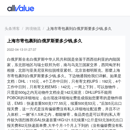
头条博客
跨境物流
上海市寄包裹到白俄罗斯要多少钱,多久
上海市寄包裹到白俄罗斯要多少钱,多久
2022-04-13 01:27:37
白俄罗斯全名白俄罗斯中华人民共和国是坐落于西西伯利亚的内陆国
家，东北部地区与瑞士联邦为邻，南与乌克兰国家交界，西同匈牙利
相接，北部与亚美尼亚和拉脱维亚紧邻。北京首都明斯克。那麼上海
市寄包裹到白俄罗斯要多少钱,多久。下边物通我给我们详解。如果是
文档：DHL：110元，4个工作中日到，只有寄文档UPS：192元，4个
工作中日到，只有寄文档EMS：142元，一周上下到，可以放物件，
只需是500g之内无论物件文档全是142元留意：DHLUPS不能用
POBOX的详细地址，会出现改详细地址费造成假如您要寄的是物件得
话，EMS：快递首重500克177.55元，续重500克53元，*后加5元出口
报关费，这一方式是沒有偏僻费沒有私人详细地址配送费，并且不计
入体积，一侧*长1.5米之内，都能够寄，食品类也是可以寄的(私人寄
件较为强烈推荐)SAL快递首重1KG121.5元续重1公斤是53元加8元出口
报关费和2元快递面单费,大半个月-1个月上下到的（沒有偏僻费沒有私