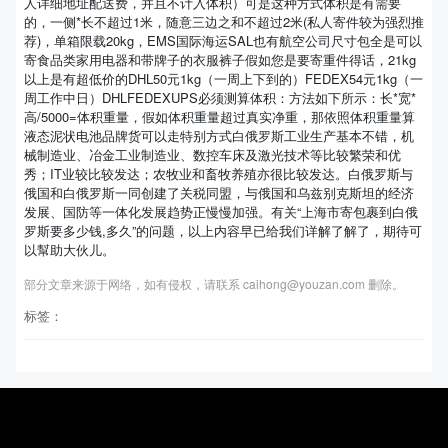
人详细地址配送费，并且不计入体积）可是这种方式体积是有需要
的，一侧*长不超过1米，随意三边之和不超过2米(私人寄件较为强烈推
荐)，单箱限载20kg，EMS国际海运SAL也有航空公司尺寸包全是可以
寄食品类家用电器和带牌子的衣服裤子假如您是要寄重件得话，21kg
以上是有超低价的DHL50元1kg（一周上下到的）FEDEX54元1kg（一
周工作中日）DHLFEDEXUPS必须测算体积：方法如下所示：长*宽*
高/5000=体积重量，假如体积重量超过真实净重，那依照体积重量算
液态泥状电池品牌货可以走特别方式白俄罗斯工业生产基本不错，机
械制造业、冶金工业制造业、数控车床及激光技术等比较繁荣和优
秀；IT业较比较发达；农牧业和畜牧养殖亦很比较发达。白俄罗斯与
俄国和白俄罗斯一同创建了关税同盟，与俄国和乌兹别克斯坦的经济
发展、国防等一体化发展趋势正慢慢加强。有关“上海市寄包裹到白俄
罗斯要多少钱,多久”的问题，以上内容早已给我们详解了解了，期待可
以幫助大伙儿。
部分文章来源于网络，如有侵权，请联系 caihong@youzan.com 删除。
标签：