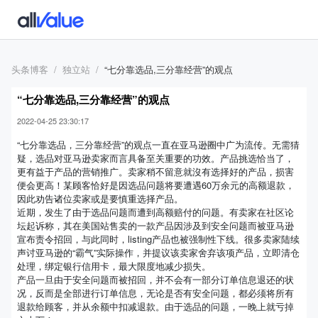
头条博客
独立站
“七分靠选品,三分靠经营”的观点
“七分靠选品,三分靠经营”的观点
2022-04-25 23:30:17
“七分靠选品，三分靠经营”的观点一直在亚马逊圈中广为流传。无需猜
疑，选品对亚马逊卖家而言具备至关重要的功效。产品挑选恰当了，
更有益于产品的营销推广。卖家稍不留意就沒有选择好的产品，损害
便会更高！某顾客恰好是因选品问题将要遭遇60万余元的高额退款，
因此劝告诸位卖家或是要慎重选择产品。
近期，发生了由于选品问题而遭到高额赔付的问题。有卖家在社区论
坛起诉称，其在美国站售卖的一款产品因涉及到安全问题而被亚马逊
宣布责令招回，与此同时，listing产品也被强制性下线。很多卖家陆续
声讨亚马逊的“霸气”实际操作，并提议该卖家舍弃该项产品，立即清仓
处理，绑定银行信用卡，最大限度地减少损失。
产品一旦由于安全问题而被招回，并不会有一部分订单信息退还的状
况，反而是全部进行订单信息，无论是否有安全问题，都必须将所有
退款给顾客，并从余额中扣减退款。由于选品的问题，一晚上就亏掉