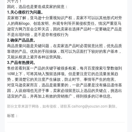
六十万！
因此，选品也是要造成卖家的留意：
1.关心侵权行为问题。
卖家都了解，亚马逊十分重视知识产权，卖家不可以以其他形式对旁
人的商标logo、创造发明、外观专利等开展侵权责任。情况严重亚马
逊官方网乃至会立即关店，因此卖家在选择产品时一定要确定产品是
不是出现纠纷，是不是存有侵权行为
2.确保产品品质。
商品质量问题是关键问题，在卖家选产品时必需留意比照，优先品质
靠谱的产品。优良的手段操纵，既可以为店面打下较好的客户基本，
又能从根源上避开各种运营风险。
3.产品有热搜词。
售价若看到某一产品的关键字被很多检索，每月百度搜索引擎数做到
10W上下，可将其纳入预留选择项。但是要注意它的总流量发展趋
势，要清楚它的关注度产生缘故，防止时节、事情等产生的危害。
对亚马逊卖家而言，选品是最重要的，一款产品要是没有爆品遗传基
因，人设崩塌也无济于事，卖家必须留意以上选品的关键点，挑选出
适宜的产品，并再加上有效的营销推广，得到很多的订单信息。
部分文章来源于网络，如有侵权，请联系 caihong@youzan.com 删除。
标签：