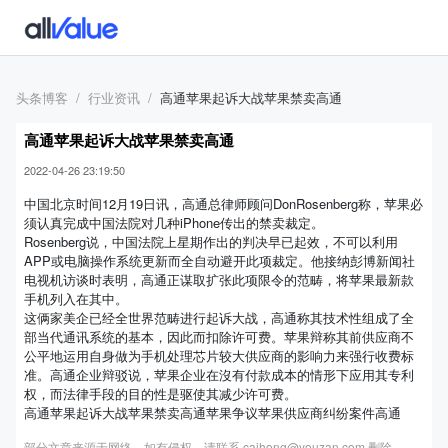
头条博客
行业资讯
高通苹果起诉大战苹果禁卖高通
高通苹果起诉大战苹果禁卖高通
2022-04-26 23:19:50
中国北京时间12月19日讯，高通总律师顾问DonRosenberg称，苹果必
须认真完成中国法院对几种iPhone传出的禁卖裁定。
Rosenberg说，中国法院上星期作出的判决早已起效，不可以利用
APP或电脑操作系统更新而全自动避开此项裁定。他接纳彭博新闻社
电视机访谈时表明，高通正谋取扩张此项限令的范畴，将苹果最新款
手机列入在其中。
这俩家美企已经全世界范畴进行起诉大战，高通称其技术性组成了全
部当代通讯系统的基本，因此而扣除许可费。苹果辩称其前供应商不
公平地运用自身做为手机处理芯片较大供应商的影响力来强行收费标
准。高通企业辩驳说，苹果企业在沒有付款成本的情形下应用其专利
权，而法律手段的目的性是驱使其减少许可费。
高通苹果起诉大战苹果禁卖高通苹果争议苹果供应商纠纷案件高通
部分文章来源于网络，如有侵权，请联系 caihong@youzan.com 删除。