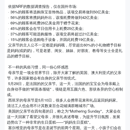
依据NRF的数据调查报告，仅在国外市场:
· 36%的顾客将选购珠宝首饰饰品，该项交易将做到50亿美金;
· 56%的顾客将携妈妈外出，该项耗费将做到42亿美金;
· 69%的顾客将耗费26亿美金用于赠予花束;
· 45%的顾客会在节日信用卡上耗费25亿美金;
· 37%的顾客可能选购服饰，该项交易将超过21亿美金;
· 15%的顾客会选购电子设备，并因此耗费19亿美金。
父亲节的主人公不一定都是妈妈哦，尽管超出60%的小礼物赠予目标
是妈妈(或奶奶)，可是老婆、闺女、姊妹、好朋友、教母等女士全是礼
品的赠予目标。
不一样的风俗习惯，同一份心怀感恩
母亲节是一项全世界节日，除开大家了解的英国、澳大利亚式的父亲
节，许多国家都会有自身的父亲节传统式。
5月29日，是法国的的父亲节。这一天，法国的的宝宝会为母亲戴上
自身动手做的"鲜面条颈链"，项链是用五颜六色、形状各异的空心粉制
成。
西班牙的母亲节是5月10日，很多人会携带花束和礼品返回妈妈家。
清洁工人也会用不计其数束百合花铺满群雕城市广场。
美国的父亲节在四旬斋的日，称之为"Mothering Sunday"。大家会在
这一天回家了看望父母亲，并致礼表述尊敬，为提升节日氛围，发展
趋势出了一种非常的生日蛋糕——"妈妈生日蛋糕"。
塞尔维亚的母亲节是在圣诞节的前两个星期。这一天，小孩子们会在