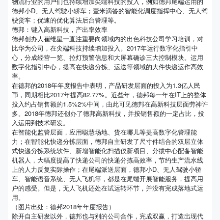
物流行业的用户们也持续增加尖端科技的投入，例如德邦尾端运用的
德邦小D、无人驾驶小轿车；壹米滴答的智能化调度指挥中心、无人驾
驶货车；优速的优化算法后台管理等。
德邦：键入高新科技，产出率效率
德邦创办人崔维星一直注重要向领域内的出色科技公司学习培训，对
比华为公司，在尖端科技持续增加投入。2017年运行数字化指引中
心，分成经营一览、拉灯预警信息和大屏幕确诊三大控制模块。运用
数字化指引中心，提高在快递分拣、运送等领域的大件快递运作高效
率。
在德邦的2018年年度报告中表明，产品研发层面的投入为1.3亿人民
币，同期相比2017年提高82.77%。近些年，德邦每一年在IT上的整体
投入约占销售额的1.5%2%中间，由此可见德邦在高新科技层面劳神许
多。2018年德邦还创办了德邦高新科技，并按销售额的一定占比，投
入运用到技术研发。
在智能化监管层面，应用聪慧场地、货在哪儿等提高数字化管理能
力；在智能化快递分拣层面，德邦自主研发了尺寸件结合的双层立体
式快递分拣系统软件、新增智能化扫描仪新项目、分拔中心配备智能
机器人，大幅度提高了快递公司的快递分拣高效率，节约生产流水线
上的人力反复实际操作；在尾端派送层面，德邦小D、无人驾驶小轿
车、智能语音系统、无人飞机等，都是在尾端开展智能服务，提高用
户的感受。但是，无人飞机还处在试运转环节，并没有完成落地式运
用。
（图片出处：德邦2018年年度报告）
除开自主研发以外，德邦也与别的公司合作，完成双赢，打造出现代