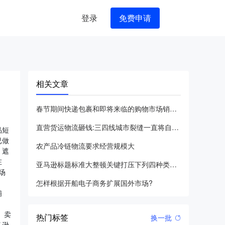
登录
免费申请
相关文章
春节期间快递包裹和即将来临的购物市场销售高峰
直营货运物流砸钱:三四线城市裂缝一直将自身包装成中国亚马逊的
品短
已做
农产品冷链物流要求经营规模大
，遮
在
亚马逊标题标准大整顿关键打压下列四种类别的违反规定
场
怎样根据开船电子商务扩展国外市场?
铺
、卖
热门标签
换一批
马逊