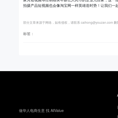
拍摄产品短视频也会像淘宝网一样英雄造时势！让我们一
部分文章来源于网络，如有侵权，请联系 caihong@youzan.com 
标签：
做华人电商生意 找 AllValue