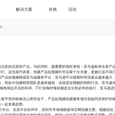
解决方案
价格
活动
?
边过多的店面和产品，与此同时，最重要的地区来啦：亚马逊标准全靠产
排行。这也就代表着，拍摄产品短视频针对店家十分关键，是她们迫不得
摄产品短视频根据亚马逊服务平台，亚马逊平台随着时间流逝会越来越大
做，而如今拍摄精英团队是越来越低，这就是短视频的朝阳行业。亚马逊
算是瀚海洞边开启的年间。IT行业每时每刻都是在分秒必争的前行，亚马逊进
拿着手里的铁锹去山里挖金子，产品短视频拍摄服务项目就如同卖铁铲的
台一起发展趋势。
几个年分。在其中在杭州市，深圳市等地域根据淘宝网拍摄主图、视频优化
推广的作用比商家自身吹捧好很多。根据一次出风口发售的数不胜数。亚