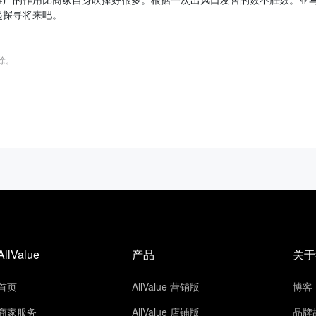
起探寻将来吧。
删除。
AllValue
产品
关于
首页
AllValue 营销版
博客
商家服务
AllValue 店铺版
品牌