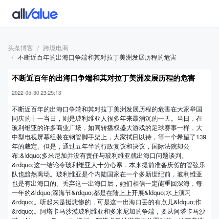
头条博客
跨境电商
不断近百年的出海口争端和其对拉丁美洲发展历程的危害
不断近百年的出海口争端和其对拉丁美洲发展历程的危害
2022-05-30 23:25:13
不断近百年的出海口争端和其对拉丁美洲发展历程的危害在大家举国
同庆的十一当日，则是玻利维亚人很多年来最消沉的一天。当日，在
玻利维亚的许多商业广场，如同转播权盛大游戏的足球赛事一样，大
中型电视屏幕组装在钢管脚手架上，大家拭目以待，等一个希望了139
年的裁定。但是，通过五年半的行政复议和决议，国际法院却公
布:&ldquo;多米尼加并没有责任与玻利维亚就出海口问题谈判。
&rdquo;这一结论令玻利维亚人十分心寒，本来提前准备庆贺的管弦乐
队也黯然离场。玻利维亚是个内陆国家在一个多新世纪前，玻利维亚
也是有出海口的。丢弃这一出海口后，她们相信一定能重回深海，每
一年的&ldquo;深海节&rdquo;都是在陆上上开展&ldquo;水上演习
&rdquo;。听起来是挺悲惨的，可是这一出海口丢的有点儿&ldquo;作
&rdquo;。阿塔卡马沙漠玻利维亚和多米尼加的争端，要从阿塔卡马沙