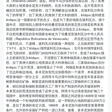
漠（Atacama Desert）谈起。阿塔卡马沙漠所在位置以前，拉丁美洲
大面积土地资源全是意大利殖民。在意大利执政期内，这片荒漠并没
确定区划所属。19世际初，拉丁美洲解放运动暴发，在玻利瓦尔和圣
马丁的带领下，拉丁美洲人民推倒了意大利的殖民，&ldquo;玻利维亚
&rdquo;这一国家的名字的含义，也是为了更好地留念玻利瓦尔。插个
题外话，现阶段陷入困境中的坦桑尼亚政党的形态意识便是前男友美
国总统查韦斯明确提出的&ldquo;玻利瓦尔现实主义&rdquo;。查韦斯
不仅把坦桑尼亚的宣布国家名称改为了坦桑尼亚玻利瓦尔中华人民共
和国（República Bolivariana de Venezuela），并且把法定货币改为
了玻利瓦尔。只遗憾，玻利瓦尔的面值一再抵毁，之后政府部门除掉
了3个0，改为了&ldquo;强悍玻利瓦尔&rdquo;；无可奈何强悍玻利瓦
尔也飞快掉价，政府部门2022年8月又除掉了5个0，变成了&rdquo;领
土主权玻利瓦尔&ldquo; 。不清楚拉丁美洲单独英雄人物在陵墓中如何
想。拉丁美洲大面积土地资源从意大利单独以后，三家就&ldquo;刮分
&rdquo;了这片荒漠，玻利维亚占了中间，阿根廷和多米尼加则各自占
了北边和南边地域。多米尼加安托法加斯塔的一个港湾，本来是玻利
维亚海域的一部分之后，在阿塔卡马沙漠中间和北边发觉丰富多彩的
树胶和硝石矿物，树胶是玻利维亚最重要的出口货物和外汇交易由
来，硝石则是制做欧美国家兵工厂用于生产制造炸药的关键原材料，
本来荒凉的荒漠忽然变成了必争之地。阿塔卡马沙漠发觉的矿物三个
我国中，玻利维亚和阿根廷密切相关，两国之间还曾在1836年至1839
中间构成一个松弛的联邦政府我国，这一邦联的占地面积超出200万公
顷，是拉丁美洲的肯定大国。1866年，多米尼加与玻利维亚签署界限
条约，允许协作采掘矿产和统一进口关税。接着，多米尼加和英国协