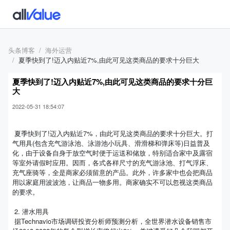
头条博客
海外运营
夏季快到了!迈入内贴近7%,由此可见这类商品的要求十分巨大
夏季快到了!迈入内贴近7%,由此可见这类商品的要求十分巨
大
2022-05-31 18:54:07
夏季快到了!迈入内贴近7%，由此可见这类商品的要求十分巨大。打
气用具(包含充气游泳池、泳游池小玩具、滑滑梯和弹床等)日益普及
化，由于设备自身于放空气时便于运送和储放，特别适合家中及露宿
等室外请假时应用。因而，各式各样尺寸的充气游泳池、打气浮床、
充气座骑等，全是商家必须留意的产品。此外，许多家中也会把商品
用以家庭用波波池，让商品一物多用。商家确实不可以忽视这类商品
的要求。
2. 潜水用具
据Technavio市场调研投资分析师预测分析，全世界潜水设备销售市