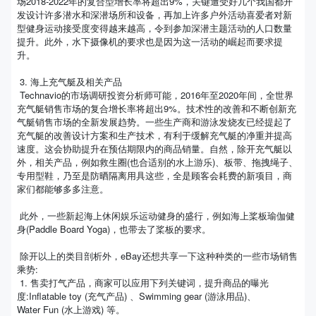
场2018-2022年的复合型增长率将超出9%，关键遭受好几个我国都开
发设计许多潜水和深潜场所和设备，再加上许多户外活动喜爱者对新
型健身运动接受度变得越来越高，令到参加深潜主题活动的人口数量
提升。此外，水下摄像机的要求也是因为这一活动的崛起而要求提
升。
3. 海上充气艇及相关产品
Technavio的市场调研投资分析师可能，2016年至2020年间，全世界
充气艇销售市场的复合增长率将超出9%。技术性的改善和不断创新充
气艇销售市场的全新发展趋势。一些生产商和游泳发烧友已经提起了
充气艇的改善设计方案和生产技术，有利于缓解充气艇的净重并提高
速度。这会协助提升在预估期限内的商品销量。自然，除开充气艇以
外，相关产品，例如救生圈(也合适别的水上游乐)、板带、拖拽绳子、
专用型鞋，乃至是防晒隔离用具这些，全是顾客会耗费的新项目，商
家们都能够多多注意。
此外，一些新起海上休闲娱乐运动健身的盛行，例如海上桨板瑜伽健
身(Paddle Board Yoga)，也带去了桨板的要求。
除开以上的类目剖析外，eBay还想共享一下这种种类的一些市场销售
乘势:
1. 售卖打气产品，商家可以应用下列关键词，提升商品的曝光
度:Inflatable toy (充气产品) 、Swimming gear (游泳用品)、
Water Fun (水上游戏) 等。