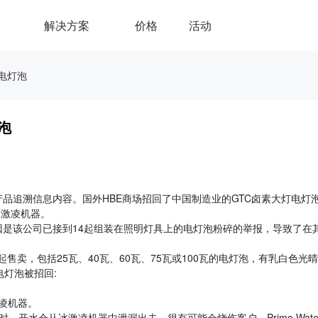
解决方案
价格
活动
灯电灯泡
泡
品追溯信息内容。国外HBE商场招回了中国制造业的GTC卤素大灯电灯
功能冰激凌机器。
原因是该公司已接到14起组装在照明灯具上的电灯泡粉碎的举报，导致了在
售卖，包括25瓦、40瓦、60瓦、75瓦或100瓦的电灯泡，有乳白色光
电灯泡被招回:
冰激凌机器。
，开水会从冰激凌机器中泄漏出去，很有可能会烧伤客户。Primo Wate