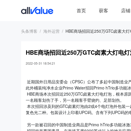
首页
获客
店铺
头条博客
海外运营
HBE商场招回近250万GTC卤素大
HBE商场招回近250万GTC卤素大灯电灯
2022-05-31 18:54:21
近期国外日用品安委会（CPSC）公布了多起中国制造业产
此外桶装纯净水企业Primo Water招回Primo hTrio多
HBE商场本次招回近250万GTC卤素大灯电灯泡，根本
一名顾客划伤了手，另一名顾客手臂烧灼、足部划伤。
本次招回涉及到的GTC卤素灯泡由2或4个电灯泡外包装一起
复色光二种。包装设计上印着UPC码。含有下列UPC码的
另一款被召回的中国制造业商品是Primo hTrio多功能
招回的首要因素是，在海拔高度6000英寸以上的地方应用时