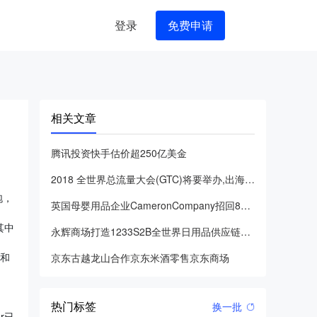
登录
免费申请
相关文章
腾讯投资快手估价超250亿美金
2018 全世界总流量大会(GTC)将要举办,出海企业你准备
泡，
英国母婴用品企业CameronCompany招回84000顶
其中
永辉商场打造1233S2B全世界日用品供应链综合服务平台
晴和
京东古越龙山合作京东米酒零售京东商场
热门标签
换一批
r已