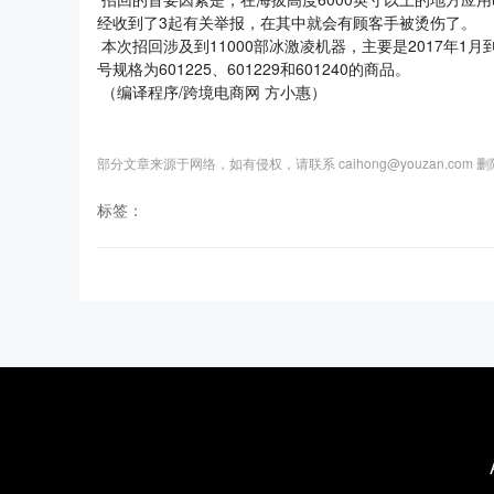
经收到了3起有关举报，在其中就会有顾客手被烫伤了。
本次招回涉及到11000部冰激凌机器，主要是2017年1月到12月
号规格为601225、601229和601240的商品。
（编译程序/跨境电商网 方小惠）
部分文章来源于网络，如有侵权，请联系 caihong@youzan.com 
标签：