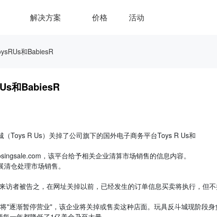
解决方案
价格
活动
Us和BabiesR
和BabiesR
ys R Us）关掉了公司旗下的国外电子商务平台Toys R Us和
osingsale.com，该平台给予相关企业清算市场销售的信息内容。
展清仓处理市场销售。
该站点的来访者被告之，在网址关掉以前，已经发生的订单信息买卖将执行，但不
面将"逐渐暂停营业"，该企业将关掉或售卖这种店面。玩具反斗城现阶段身
额每一年都降低了1亿美金乃至大量。