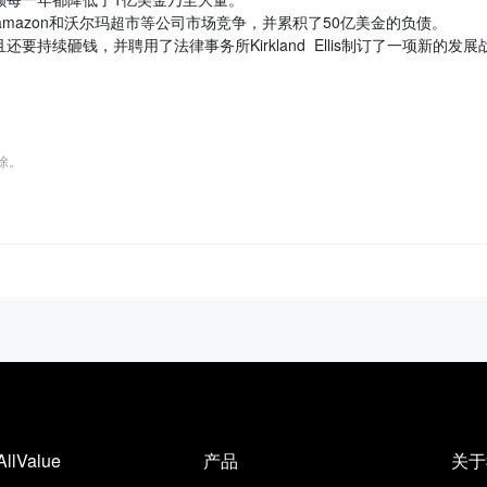
mazon和沃尔玛超市等公司市场竞争，并累积了50亿美金的负债。
持续砸钱，并聘用了法律事务所Kirkland Ellis制订了一项新的发展
删除。
AllValue
产品
关于