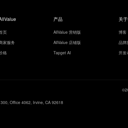
AllValue
产品
关于
首页
AllValue 营销版
博客
商家服务
AllValue 店铺版
品牌
价格
Tapget AI
开发
©2
300, Office 4062, Irvine, CA 92618