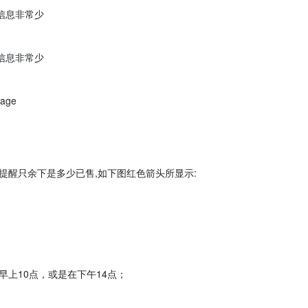
信息非常少
；
信息非常少
；
age
便会提醒只余下是多少已售,如下图红色箭头所显示:
早上10点，或是在下午14点；