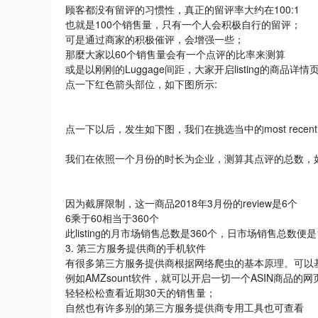
顾客都没有留评的习惯性，真正的留评率大约在100:1
也就是100个销售量，只有一个人会积极自行的留评；
可是通过商家的积极催评，会增强一些；
那麼大家以60个销售量会有一个点评的比率来测算
或是以刚刚的Luggage间距，大家开启listing的商品详
点一下红色箭头部位，如下图所示:
点一下以后，发生如下图，我们在挑选当中的most recen
我们在依照一个月份的时长为企业，测算其点评的总数，如
因为截屏限制，这一商品2018年3月份的review是6个
6乘于60相当于360个
此listing的月市场销售总数是360个，日市场销售总数便
3. 第三方服务提供商的手机软件
有很多第三方服务提供商根据网络爬虫的基本原理。可以基本
例如AMZsount软件，就可以开启一切一个ASIN商品的
轻轻松松查看近期30天的销售量；
自然也有许多别的第三方服务提供商专用工具也可查看