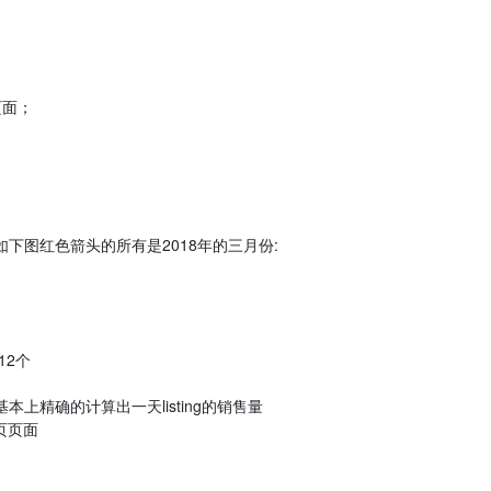
情页面；
t
下图红色箭头的所有是2018年的三月份:
是12个
上精确的计算出一天listing的销售量
网页页面