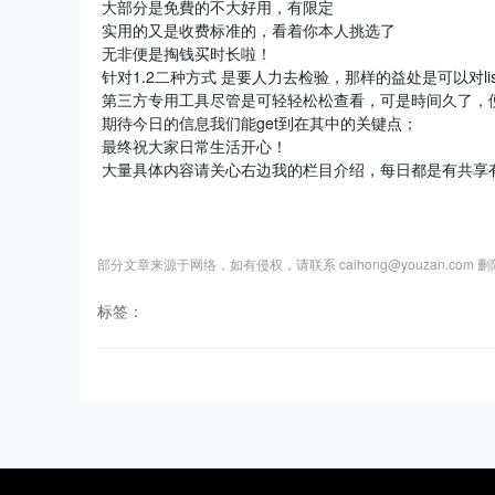
大部分是免費的不大好用，有限定
实用的又是收费标准的，看着你本人挑选了
无非便是掏钱买时长啦！
针对1.2二种方式 是要人力去检验，那样的益处是可以对lis
第三方专用工具尽管是可轻轻松松查看，可是時间久了，
期待今日的信息我们能get到在其中的关键点；
最终祝大家日常生活开心！
大量具体内容请关心右边我的栏目介绍，每日都是有共享
部分文章来源于网络，如有侵权，请联系 caihong@youzan.com 
标签：