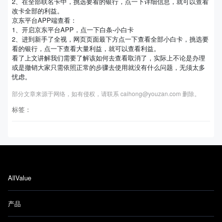
2、在全部联名卡中，挑选要看的银行，点一下详细信息，就可以查看
改卡全部的利益。
京东平台APP端查看：
1、开启京东平台APP，点一下白条-小白卡
2、进到新手了全视，网页页面最下方点一下查看全部小白卡，挑选要
看的银行，点一下查看大量利益，就可以查看利益。
看了上文讲解我们需要了解该如何去查看取消了，实际上不论是办理
或是撤销大家只需依照正常的步骤去使用就没有什么问题，无须太多
忧虑。
部分文章来源于网络，如有侵权，请联系 caihong@youzan.com 删除。
标签：
AllValue
产品