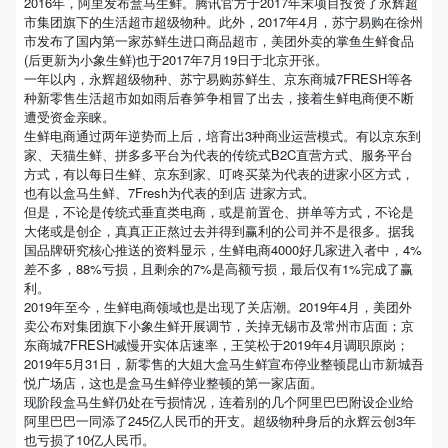
2016年，阿里发布盒马生鲜。腾讯官方于2017年末项目投资了永辉超
市集团旗下的生活超市超级物种。此外，2017年4月，苏宁易购在徐州
市发布了国内第一家苏鲜生进口商品超市，美团外卖的掌鱼生鲜食品
(后更新为小象生鲜)也于2017年7月19日于北京开张。
一年以内，永辉超级物种、苏宁易购苏鲜生、京东商城7FRESH等各
种新零售生活超市如如雨后春笋争相冒了出去，接着生鲜电商便不断
遭受资金亲睐。
生鲜电商通过两年逆势而上后，培育出3种商业运营模式。有以京东到
家、天猫生鲜、拼多多平台为代表的传统式B2C直营方式、服务平台
方式，有以每日生鲜、京东到家、叮咚买菜为代表的进家小区方式，
也有以盒马生鲜、7Fresh为代表的到店 进家方式。
但是，不论是传统式垂直类电商，或是前置仓、拼单等方式，不论是
大佬或是创企，真真正正熬过去并得到赢利的公司并不是很多。据我
国品牌研究核心推送的资料显示，生鲜电商4000好几家进入者中，4%
差不多，88%亏损，且剩余的7%是高额亏损，最后仅有1%完成了赢
利。
2019年至今，生鲜电商领域也是出现了关店潮。2019年4月，美团外
卖公布对集团旗下小象生鲜开展调节，关掉无锡市及常州市店面；京
东商城7FRESH减慢开实体店速率，王笑松于2019年4月调职原岗；
2019年5月31日，新零售的大姐大盒马生鲜宣布停业整顿昆山市新城吾
悦广场店，这也是盒马生鲜停业整顿的第一家店面。
现阶段盒马生鲜仍处在亏损情况，连着别的几个阿里巴巴附设企业给
阿里巴巴一同添了245亿人民币的开支。超级物种身后的永辉云创3年
也亏损了10亿人民币。