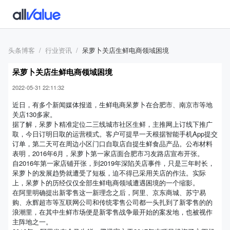
头条博客
行业资讯
呆萝卜关店生鲜电商领域困境
呆萝卜关店生鲜电商领域困境
2022-05-31 22:11:32
近日，有多个新闻媒体报道，生鲜电商呆萝卜在合肥市、南京市等地
关店130多家。
据了解，呆萝卜精准定位二三线城市社区生鲜，主推网上订线下推广
取，今日订明日取的运营模式。客户可提早一天根据智能手机App提交
订单，第二天可在周边小区门口自取店自提生鲜食品产品。公布材料
表明，2016年6月，呆萝卜第一家店面合肥市习友路店宣布开张。
自2016年第一家店铺开张，到2019年深陷关店事件，只是三年时长，
呆萝卜的发展趋势就遭受了短板，迫不得已采用关店的作法。实际
上，呆萝卜的历经仅仅全部生鲜电商领域遭遇困境的一个缩影。
在阿里明确提出新零售这一新理念之后，阿里、京东商城、苏宁易
购、永辉超市等互联网公司和传统零售公司都一头扎到了新零售的的
浪潮里，在其中生鲜市场便是新零售战争最开始的案发地，也被视作
主阵地之一。