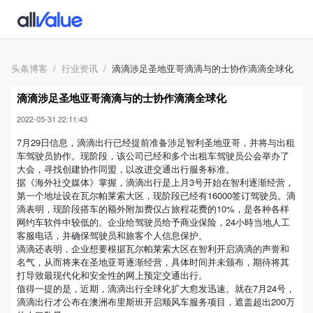
头条博客
行业资讯
滴滴涉足圣地亚哥滴滴与的士协作滴滴全球化
滴滴涉足圣地亚哥滴滴与的士协作滴滴全球化
2022-05-31 22:11:43
7月29日信息，滴滴出行已经提前准备涉足智利圣地亚哥，并将与出租
车驾驶员协作。现阶段，该公司已经和多个出租车驾驶员公会举办了
大会，寻找创建协作同盟，以改进交通出行服务标准。
据《海外社交媒体》掌握，滴滴出行是上月3号开始在智利逐渐经营，
第一个地址设在瓦尔帕莱索大区，现阶段已经有16000签订驾驶员。滴
滴表明，现阶段搭车的额外附加费仅占旅程花费的10%，是各种各样
网约车软件中较低的。企业给驾驶员给予商业保险，24小時当地人工
客服电话，并确保驾驶员和旅客个人信息保护。
滴滴还表明，企业想要根据瓦尔帕莱索大区在智利开启滴滴的声誉和
名气，从而将来在圣地亚哥逐渐经营，具体时间并未颁布，期待将其
打导致最现代化和安全性的网上预定交通出行。
值得一提的是，近期，滴滴出行全球化扩大愈发迅速。就在7月24号，
滴滴出行才公布在澳洲布里斯班开启顺风车服务项目，遮盖超出200万