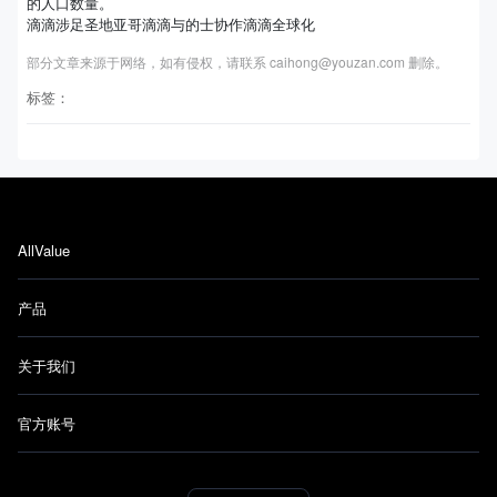
的人口数量。
滴滴涉足圣地亚哥滴滴与的士协作滴滴全球化
部分文章来源于网络，如有侵权，请联系 caihong@youzan.com 删除。
标签：
AllValue
产品
关于我们
官方账号