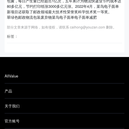
包囊，每日产生量已经超出1亿次，五年累计为物流快递业节约成本达
80多亿元，节约打印纸张3000多亿元张。2022年4月，菜鸟电子面单
新项目还获取了邮政领域最大技术性荣誉奖科学技术奖一等奖。
翠绿色邮政物流包装废弃物菜鸟电子面单电子面单减肥
部分文章来源于网络，如有侵权，请联系 caihong@youzan.com 删除。
标签：
AllValue
产品
关于我们
官方账号