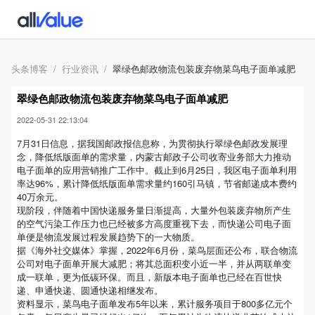
头条博客
行业资讯
翠绿色邮政物流包装废弃物菜鸟电子面单减肥
翠绿色邮政物流包装废弃物菜鸟电子面单减肥
2022-05-31 22:13:04
7月31日信息，据我国邮政报信息称，为贯彻执行翠绿色邮政发展理
念，降低纸版面单的需求量，内蒙古邮政子公司收寄业务部大力推动
电子面单的应用营销推广工作中。截止到6月25日，我区电子面单利用
率达96%，累计降低纸版面单需求量约160引马镇，节省邮递成本费约
40万余元。
现阶段，伴随着中国快递服务量日渐提高，大量外包装废弃物所产生
的空气污染工作压力也已经被多方高度重视下去，而快递公司电子面
单便是物流发展过程发展趋势下的一大物质。
据《海外社交媒体》掌握，2022年6月份，菜鸟层面还公布，联合物流
公司对电子面单开展大减肥；将其总面积变小近一半，并从两联单变
成一联单，更为低碳环保。而且，新版本电子面单也已经在百世快
递、申通快递、圆通快递相继发布。
资料显示，菜鸟电子面单发布5年以来，累计服务项目于800多亿元个