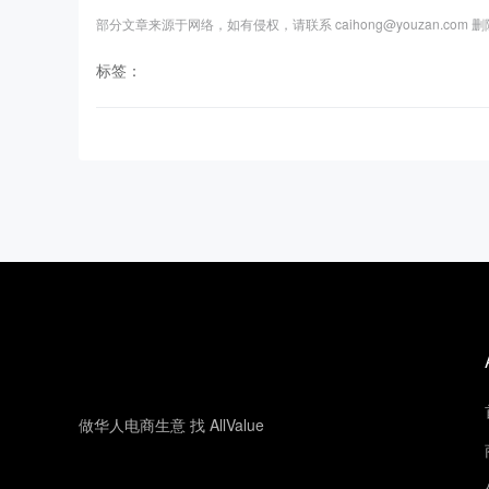
部分文章来源于网络，如有侵权，请联系 caihong@youzan.com 
标签：
做华人电商生意 找 AllValue