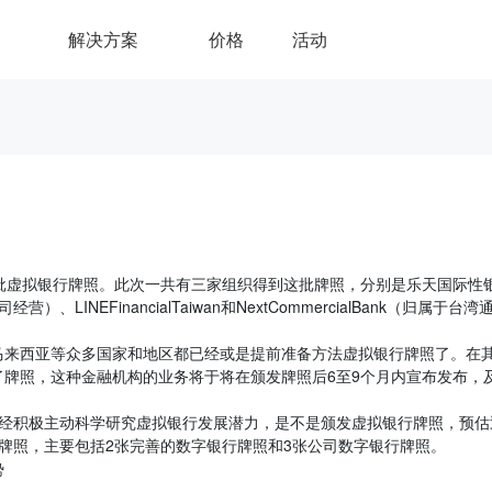
解决方案
价格
活动
批虚拟银行牌照。此次一共有三家组织得到这批牌照，分别是乐天国际性
NEFinancialTaiwan和NextCommercialBank（归属于台湾
马来西亚等众多国家和地区都已经或是提前准备方法虚拟银行牌照了。在
牌照，这种金融机构的业务将于将在颁发牌照后6至9个月内宣布发布，
已经积极主动科学研究虚拟银行发展潜力，是不是颁发虚拟银行牌照，预估
牌照，主要包括2张完善的数字银行牌照和3张公司数字银行牌照。
势