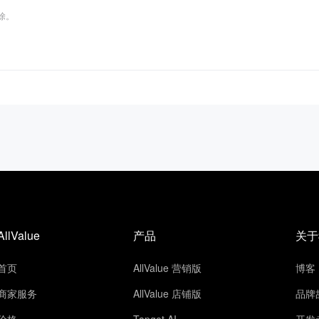
删除。
AllValue
产品
关于
首页
AllValue 营销版
博客
商家服务
AllValue 店铺版
品牌