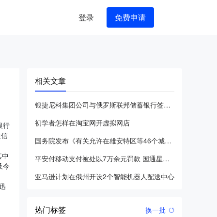
登录
免费申请
相关文章
银捷尼科集团公司与俄罗斯联邦储蓄银行签定合作协议
初学者怎样在淘宝网开虚拟网店
银行
通信
国务院发布《有关允许在雄安特区等46个城市和区域开设跨境电商
其中
平安付移动支付被处以7万余元罚款 国通星驿违反规定中央银行惩
及今
亚马逊计划在俄州开设2个智能机器人配送中心
迅
热门标签
换一批