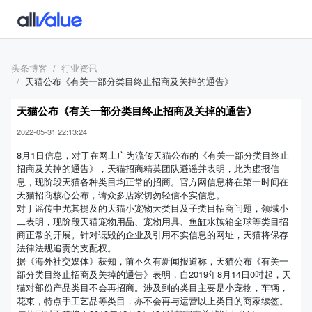
头条博客
行业资讯
天猫公布《有关一部分类目终止招商及关掉的通告》
天猫公布《有关一部分类目终止招商及关掉的通告》
2022-05-31 22:13:24
8月1日信息，对于在网上广为流传天猫公布的《有关一部分类目终止
招商及关掉的通告》，天猫招商精英团队避谣并表明，此为虚报信
息，现阶段天猫各种类目均正常的招商。官方网信息将在第一时间在
天猫招商核心公布，请众多店家切勿轻信不实信息。
对于谣传中尤其提及的天猫小宠物大类目及子类目招商问题，领域小
二表明，现阶段天猫宠物用品、宠物用具、鱼缸水族箱全球等类目招
商正常的开展。针对诋毁的企业及引用不实信息的网址，天猫将保存
法律法规追责的支配权。
据《海外社交媒体》获知，前不久有新闻报道称，天猫公布《有关一
部分类目终止招商及关掉的通告》表明，自2019年8月14日0时起，天
猫对部份产品类目不会再招商。涉及到的类目主要是小宠物，车辆，
花束，特点手工艺品等类目，亦不会再与运营以上类目的商家续签。