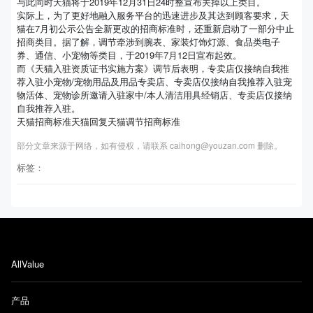
与此同时天猫将于2019年12月31日24时整宣布关掉以上类目。
实际上，为了更好地融入服务平台的迅速进步及其达到顾客要求，天
猫在7月初公示公告全新更改的招商标准时，还重新启动了一部分中止
招商类目。据了解，调节牵涉到腕表、家装灯饰灯源、食品类电子
券、通信、小宠物等类目，于2019年7月12日宣布起效。
而《天猫入驻资质证书实施方案》调节后表明，专卖店仅接纳自我推
荐入驻小宠物/宠物用品及用品专卖店、专卖店仅接纳自我推荐入驻宠
物活体、宠物诊所邀请入驻家中/本人清洁用具经销店、专卖店仅接纳
自我推荐入驻。
天猫招商标准天猫回复天猫调节招商标准
部分文章来源于网络，如有侵权，请联系 caihong@youzan.com 删除。
标签：
AllValue
产品