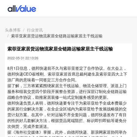
头条博客
行业资讯
索菲亚家居货运物流家居全链路运输家居主干线运输
索菲亚家居货运物流家居全链路运输家居主干线运输
2022-05-31 22:13:26
8月1日信息，德邦快递前不久与索菲亚签定了合作协议。在大会上，
德邦快递CEO崔维刚、索菲亚家居首席总裁柯建生及索菲亚四大上下
游厂商的意味着一同签定三方合作合同。
据了解，三方将紧紧围绕家居主干线运输、物流仓储管理、派送上门
服务和组装交货四个阶段开展整合资源，进行深层订制化全链路运输
战略合作协议，助推家居装修一站式定制服务感受的更新。
德邦快递负责人表明，德邦快递要专注于为索菲亚给予全成本费最少
的家居行业解决方案，在全企业区域内为索菲亚给予发展战略级的交
货计划方案。在其中，针对运输不齐全套问题，德邦快递发布了有目
的性的好几套解决方法，根据货品尾端阻拦、标识即扫即贴等避免分
次倒货，完成齐套派送。
据《海外社交媒体》掌握，此外，由德邦快递、新浪网家居协同举办