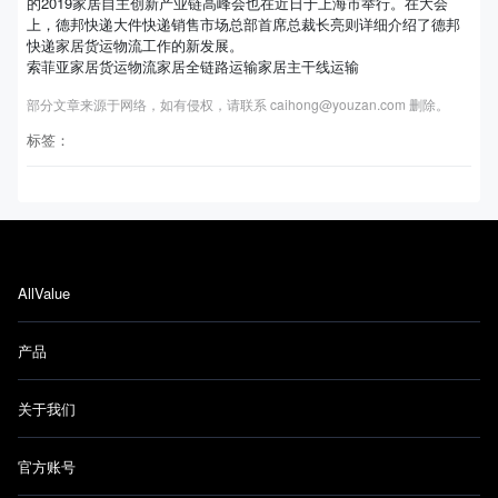
的2019家居自主创新产业链高峰会也在近日于上海市举行。在大会
上，德邦快递大件快递销售市场总部首席总裁长亮则详细介绍了德邦
快递家居货运物流工作的新发展。
索菲亚家居货运物流家居全链路运输家居主干线运输
部分文章来源于网络，如有侵权，请联系 caihong@youzan.com 删除。
标签：
AllValue
产品
关于我们
官方账号