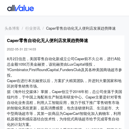
头条博客
行业资讯
Caper零售自动化无人便利店发展趋势降速
Caper零售自动化无人便利店发展趋势降速
2022-05-31 22:14:03
8月2日信息，美国零售自动化新成立公司Caper前不久公布，进行A轮
总金额1050万美金融资，该轮融资由LuxCapital领投，
YCombinator,FirstRoundCapital,FundersClub及其各种美国商场超市参
投。
Caper在进行本次融资以后，方案扩大精英团队，并进到大量国家和地
区的零售销售市场。
据《海外社交媒体》掌握，Caper创立于2016年初，总公司坐落于美国
纽约市，于中国上海配有生产制造和研发中心。Caper主要是针对零售
自动化业务流程，利用人工智能应用，致力于线下推广零售销售市场
的智能化系统更新，提高消费感受，包含连锁便利店、生活超市、大
中型商场超市等，其第一款商品为CaperCart智能化加入购物车，利用
机器视觉和感应器结合技术性，为传统式商场超市给予完成零售自动
化的计划方案。