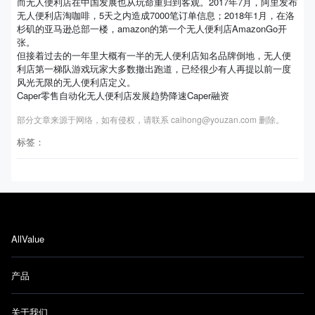
而无人便利店在中国发展也从玩命重归到客观。2017年7月，阿里发布
无人便利店淘咖啡，5天之内造成7000笔订单信息；2018年1月，在洛
杉矶的亚马逊总部一楼，amazon的第一个无人便利店AmazonGo开
张。
但接着过去的一年里大概有一半的无人便利店知名品牌倒地，无人便
利店第一梯队游戏玩家大多数撤出跑道，已经很少有人再提以前一度
风光无限的无人便利店定义。
Caper零售自动化无人便利店发展趋势降速Caper融资
部分文章来源于网络，如有侵权，请联系 caihong@youzan.com 删除。
标签：
AllValue
产品
关于我们