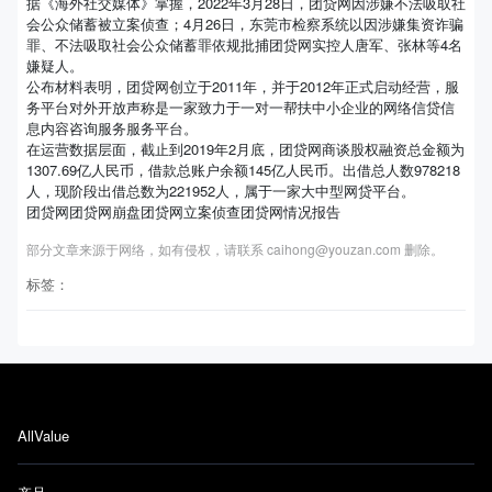
据《海外社交媒体》掌握，2022年3月28日，团贷网因涉嫌不法吸取社
会公众储蓄被立案侦查；4月26日，东莞市检察系统以因涉嫌集资诈骗
罪、不法吸取社会公众储蓄罪依规批捕团贷网实控人唐军、张林等4名
嫌疑人。
公布材料表明，团贷网创立于2011年，并于2012年正式启动经营，服
务平台对外开放声称是一家致力于一对一帮扶中小企业的网络信贷信
息内容咨询服务服务平台。
在运营数据层面，截止到2019年2月底，团贷网商谈股权融资总金额为
1307.69亿人民币，借款总账户余额145亿人民币。出借总人数978218
人，现阶段出借总数为221952人，属于一家大中型网贷平台。
团贷网团贷网崩盘团贷网立案侦查团贷网情况报告
部分文章来源于网络，如有侵权，请联系 caihong@youzan.com 删除。
标签：
AllValue