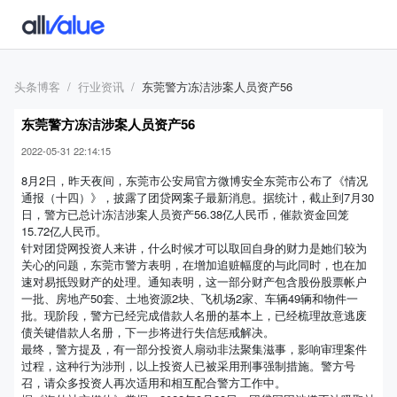
头条博客
行业资讯
东莞警方冻洁涉案人员资产56
东莞警方冻洁涉案人员资产56
2022-05-31 22:14:15
8月2日，昨天夜间，东莞市公安局官方微博安全东莞市公布了《情况
通报（十四）》，披露了团贷网案子最新消息。据统计，截止到7月30
日，警方已总计冻洁涉案人员资产56.38亿人民币，催款资金回笼
15.72亿人民币。
针对团贷网投资人来讲，什么时候才可以取回自身的财力是她们较为
关心的问题，东莞市警方表明，在增加追赃幅度的与此同时，也在加
速对易抵毁财产的处理。通知表明，这一部分财产包含股份股票帐户
一批、房地产50套、土地资源2块、飞机场2家、车辆49辆和物件一
批。现阶段，警方已经完成借款人名册的基本上，已经梳理故意逃废
债关键借款人名册，下一步将进行失信惩戒解决。
最终，警方提及，有一部分投资人扇动非法聚集滋事，影响审理案件
过程，这种行为涉刑，以上投资人已被采用刑事强制措施。警方号
召，请众多投资人再次适用和相互配合警方工作中。