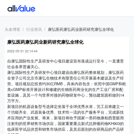
头条博客
行业资讯
康弘医药康弘药业新药研究康弘全球化
康弘医药康弘药业新药研究康弘全球化
2022-05-31 22:14:44
自康弘国际性生产及研发中心项目建设宣布落成运行至今，一直遭受
社会各界普遍关心。
康弘国际性生产及研发中心项目建设由康弘医药整体规划，康弘医药
全资子公司北京市康弘生物技术有限责任公司开展基本建设及生产经
营。项目规划总投资约30亿RMB，具体内容包含：依照中国GMP和欧
美cGMP标准开展设计和修建的生物医药商业化的生产工业厂房和配
套设施，及其一个与世界对接的药物研发中心，预估建筑面积做到14
万平方。
新项目的机器设备型号选择定坐落于全球优秀水准，完工后将建立一
个功能齐全、武器装备优秀、技术性一流的生产服务平台，完成新技
术应用的产业发展。将来，新项目将给予国家一类药物康柏西普眼用
注射剂的世界销售市场供应，国家重要重点新式抗肿瘤药物KH903的
临床医学试品供货和销售市场供应，及其后面别的在研商品的产品研