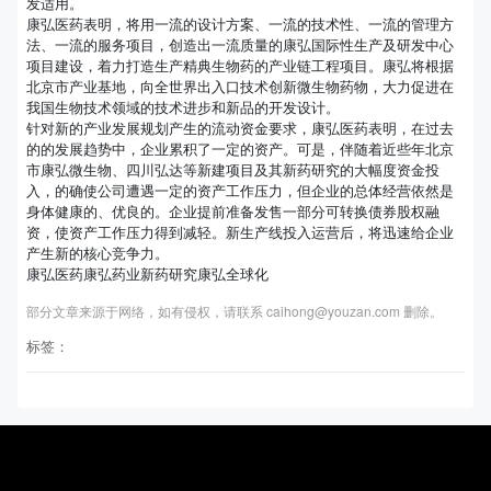
发适用。
康弘医药表明，将用一流的设计方案、一流的技术性、一流的管理方
法、一流的服务项目，创造出一流质量的康弘国际性生产及研发中心
项目建设，着力打造生产精典生物药的产业链工程项目。康弘将根据
北京市产业基地，向全世界出入口技术创新微生物药物，大力促进在
我国生物技术领域的技术进步和新品的开发设计。
针对新的产业发展规划产生的流动资金要求，康弘医药表明，在过去
的的发展趋势中，企业累积了一定的资产。可是，伴随着近些年北京
市康弘微生物、四川弘达等新建项目及其新药研究的大幅度资金投
入，的确使公司遭遇一定的资产工作压力，但企业的总体经营依然是
身体健康的、优良的。企业提前准备发售一部分可转换债券股权融
资，使资产工作压力得到减轻。新生产线投入运营后，将迅速给企业
产生新的核心竞争力。
康弘医药康弘药业新药研究康弘全球化
部分文章来源于网络，如有侵权，请联系 caihong@youzan.com 删除。
标签：