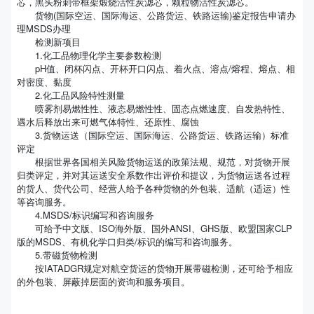
芯，黑头粉刺带框架煅烧活性炭滤芯，颗粒物活性炭滤芯。
货物(国际空运、国际海运、公路货运、铁路运输)鉴定报告申请办
理MSDS办理
检测新项目
1.化工品物理化学主要参数检测
pH值、闭杯闪点、开杯开口闪点、着火点、溶点/熔程、熔点、相
对密度、黏度
2.化工品风险特性测量
喷雾剂易燃性性、液态易燃性性、固态点燃速度、自发热特性、
遇水后释放出来可燃气体特性、还原性、腐蚀
3.货物运送（国际空运、国际海运、公路货运、铁路运输）标准
评定
根据世界各国相关风险货物运送的政策法规、规范，对货物开展
归类评定，并对其运送安全系数作出评价和提议，为货物运送各过程
的货人、货代公司、经营人给予各种货物的外包装、适航（适运）性
等咨询服务。
4.MSDS/标识编写和咨询服务
可给予中文版、ISO海外版、国外ANSI、GHS版、欧盟国家CLP
版的MSDS、有机化学口归类/标识的编写和咨询服务。
5.带磁货物检测
按IATADGR规定对航空货运的货物开展带磁检测，还可给予相应
的外包装、屏蔽掉层面的资询和服务项目。