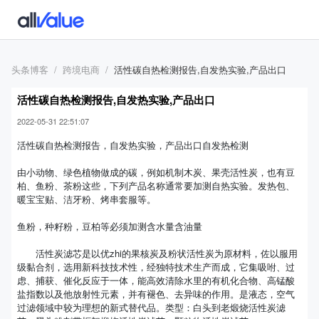
头条博客
跨境电商
活性碳自热检测报告,自发热实验,产品出口
活性碳自热检测报告,自发热实验,产品出口
2022-05-31 22:51:07
活性碳自热检测报告，自发热实验，产品出口自发热检测
由小动物、绿色植物做成的碳，例如机制木炭、果壳活性炭，也有豆
柏、鱼粉、茶粉这些，下列产品名称通常要加测自热实验。发热包、
暖宝宝贴、洁牙粉、烤串套服等。
鱼粉，种籽粉，豆柏等必须加测含水量含油量
活性炭滤芯是以优zhi的果核炭及粉状活性炭为原材料，佐以服用
级黏合剂，选用新科技技术性，经独特技术生产而成，它集吸咐、过
虑、捕获、催化反应于一体，能高效清除水里的有机化合物、高锰酸
盐指数以及他放射性元素，并有褪色、去异味的作用。是液态，空气
过滤领域中较为理想的新式替代品。类型：白头到老煅烧活性炭滤