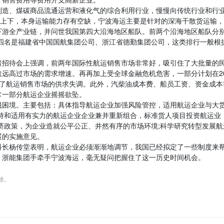
制造、煤碳商品流通运营和液化气的综合利用行业，慢慢向传统行业和行
级上下，本身运输能力存有空缺，宁波海运主要是针对的深海干散货运输
下游全产业链，并问世我国第四大沿海地区船队。前两个沿海地区船队分
第四名是福建省中国国航集团公司、浙江省德勤集团公司，这类排行一般根
者招待会上强调，前两年国际性航运销售市场非常好，吸引住了大批量的
远高过市场的需求增速。再再加上受全球金融危机危害，一部分计划在20
加重了航运销售市场的供求失调。此外，汽柴油成本费、船员工资、资金成本
常一部分航运企业摇摇欲坠。
脱困境。主要包括：具体指导航运企业加强风险管控，适用航运企业与大
持和适用有实力的航运企业企业兼并重新组合，标准货人项目投资航运业
济政策，为企业造就公平公正、井然有序的市场环境;科学研究转型发展航
展的实施意见。
科长杨传堂表明，航运企业必须渐渐地调节，我国已经拟定了一些制度来
，浙能集团手牵手宁波海运，毫无疑问把握住了这一历史时间机会。
删除。