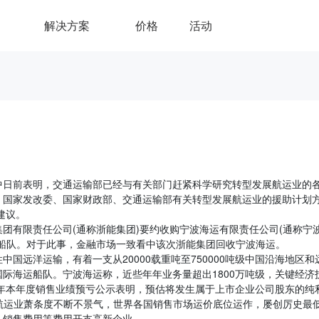
解决方案
价格
活动
中日前表明，交通运输部已经与有关部门赶紧科学研究转型发展航运业的
。国家发改委、国家财政部、交通运输部有关转型发展航运业的援助计划
建议。
团有限责任公司(通称浙能集团)要约收购宁波海运有限责任公司(通称宁
船队。对于此事，金融市场一致看中该次浙能集团回收宁波海运。
国远洋运输，有着一支从20000载重吨至750000吨级中国沿海地区和
国际海运船队。宁波海运称，近些年年业务量超出1800万吨级，关键经济
2年本年度销售业绩预亏公示表明，预估将发生属于上市企业公司股东的纯
世界航运业萧条度不断不景气，世界各国销售市场运价底位运作，屡创厉史最
、销售费用等费用开支高新企业。