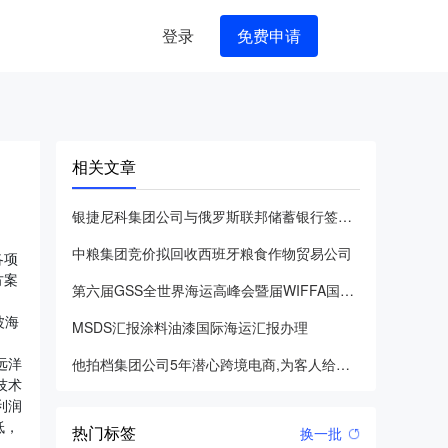
登录
免费申请
相关文章
银捷尼科集团公司与俄罗斯联邦储蓄银行签定合作协议
中粮集团竞价拟回收西班牙粮食作物贸易公司
各项
方案
第六届GSS全世界海运高峰会暨届WIFFA国际货运代理协同交
波海
MSDS汇报涂料油漆国际海运汇报办理
远洋
他拍档集团公司5年潜心跨境电商,为客人给予专业化服务项目!
技术
利润
低，
热门标签
换一批