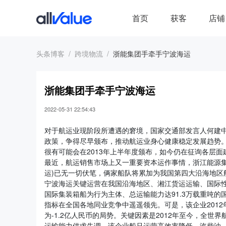
首页
获客
店铺
头条博客
跨境物流
浙能集团手牵手宁波海运
浙能集团手牵手宁波海运
2022-05-31 22:54:43
对于航运业现阶段所遭遇的窘境，国家交通部发言人何建
政策，争得尽早颁布，推动航运业身心健康稳定发展趋势
很有可能会在2013年上半年度颁布，如今仍在征询各层面
最近，航运销售市场上又一重要资本运作事情，浙江能源集
运)已无一切伏笔，俩家船队将累加为我国第四大沿海地区
宁波海运关键运营在我国沿海地区、湘江货运运输、国际性中
国际集装箱船为行为主体、总运输能力达91.3万载重吨的
指标在全国各地同业竞争中遥遥领先。可是，该企业201
为-1.2亿人民币的局势。关键因素是2012年至今，全
运输能力供求失调。该企业船只运营高效率降低，汽柴油