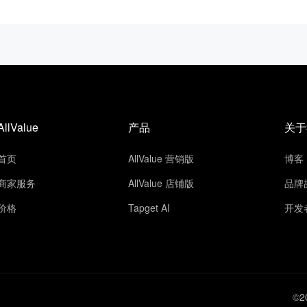
AllValue
产品
关于
首页
AllValue 营销版
博客
商家服务
AllValue 店铺版
品牌
价格
Tapget AI
开发
©2