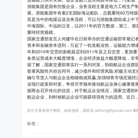
浙能集团是国有控股企业，业务流程主要是电力工程生产
展。浙能集团年有着2支国际海运船队，总载重吨60万吨
其是当中的电煤运送业务流程，可以与浙能集团组成上中
中海国际、中远的泛亚，以2011年的官方数据，第三、
重吨经营规模。
国家交通部发言人何建中在日前举办的交通运输部常规记
资本和金融资本进到，引起了一轮造船业热，运输能力增速
年和2010年交货的新船延迟到2011年及之后交货，更
各类运营成本大幅度增涨，企业经济效益大幅度降低，非
据了解，国家交通部将实行一系列对策，协助航运企业摆
签署风险性共担合同书，减少揽件和经营风险;积极主动支
确引导货人与航运企业相辅相成双赢;加强销售市场宏观经
业现行政策和对策，争得尽早颁布推动航运业身心健康發
据两会召开传出的信息，对于航运企业情况，国家交通部
航运企业，到时候航运企业可能获得强有力的适用。近日
部分文章来源于网络，如有侵权，请联系 caihong@youzan.com 
标签：