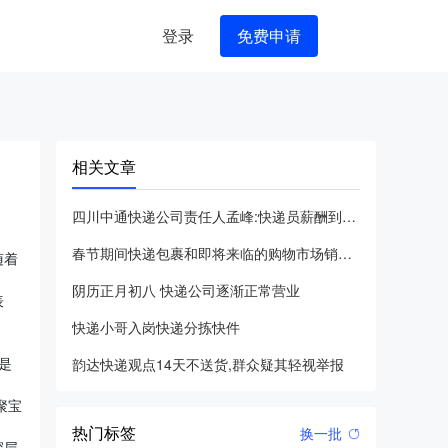
登录
免费申请
相关文章
四川中通快递公司责任人孟峰:快递员薪酬到底有多少?
春节期间快递包裹和即将来临的购物市场销售高峰
随着
阴历正月初八 快递公司逐渐正常营业
表
快递小哥入岗快递分拣快件
是
韵达快递观点14天不送货,群众疑其轻视举报
聚宝
热门标签
换一批
深层