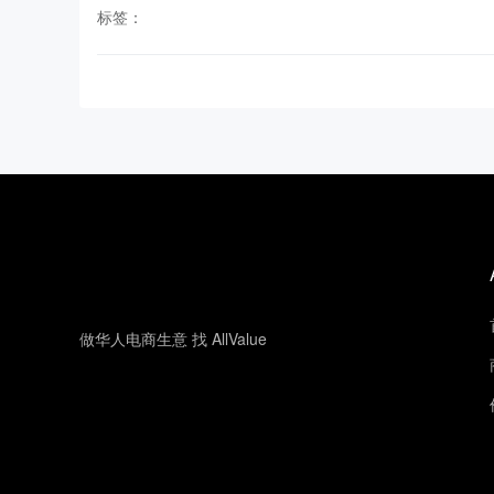
标签：
做华人电商生意 找 AllValue