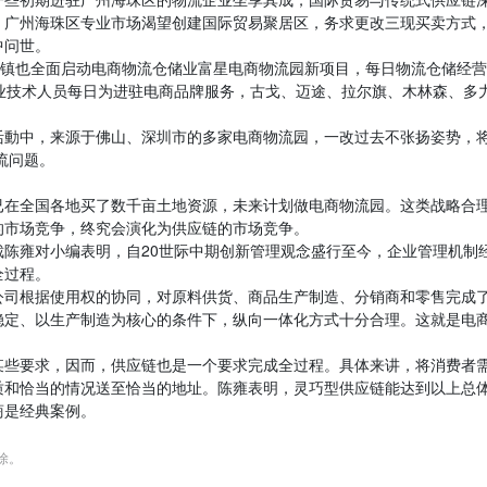
，广州海珠区专业市场渴望创建国际贸易聚居区，务求更改三现买卖方式
中问世。
狮镇也全面启动电商物流仓储业富星电商物流园新项目，每日物流仓储经
业技术人员每日为进驻电商品牌服务，古戈、迈途、拉尔旗、木林森、多
活動中，来源于佛山、深圳市的多家电商物流园，一改过去不张扬姿势，
流问题。
已在全国各地买了数千亩土地资源，未来计划做电商物流园。这类战略合
的市场竞争，终究会演化为供应链的市场竞争。
陈雍对小编表明，自20世际中期创新管理观念盛行至今，企业管理机制
全过程。
公司根据使用权的协同，对原料供货、商品生产制造、分销商和零售完成
稳定、以生产制造为核心的条件下，纵向一体化方式十分合理。这就是电
某些要求，因而，供应链也是一个要求完成全过程。具体来讲，将消费者
质和恰当的情况送至恰当的地址。陈雍表明，灵巧型供应链能达到以上总
商是经典案例。
删除。