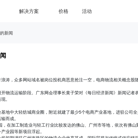
解决方案
价格
活动
的新闻
闻
片浪涛，众多网站域名被岗位投机商恶意抢注一空，电商物流相关概念股
避开物流运输阶段。广东网会理事长黄子荣对《每日经济新闻》新闻记者
表现。
业基地中大轻纺城商业圈，附近就建了最少5个电商产业基地，进驻公司全
运输而成。
流园，在加工制造业与轻工行业比较发达的佛山、广州市等地，依次有佛山
务产业园等新项目浮起。
一些初期进驻广州海珠区的物流企业坐享其成，国际贸易与传统式供应链