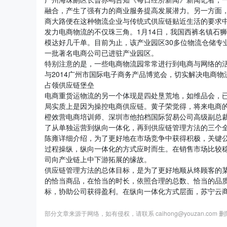
融合，产生了强有力的商业服务提高发展潜力。另一方面
商大路便在这种物流企业与传统式供应链贴近生活的要求
发力电商物流的不仅珠三角。1月14日，我国西裤名镇石
模达好几千单。目前为止，该产业园区30多位物流仓储专
一批著名电商公司已进驻产业园区。
特别注意的是，一些电商物流园常常进行到电商与网络的
与2014广州市国际电子商务产品博览会，切实解决电商物
占领供应链堡垒
电商重货运物流的另一个体现是四处垦荒地，如维品会，
局实质上是因为操控电商供应链。黄子荣觉得，将来电商
橙效营电商培训师、深圳市他拍档国际贸易公司高级副总裁
了从单独运营到纵向一体化，再到供应链管理方法的三个
陈雍详细介绍，为了更好地在市场竞争中获得积极，关键
过程操纵，纵向一体化的方式应时而生。在销售市场比较
司向产业链上中下游拓展的缘故。
供应链管理方法的总体目标，是为了更好地顺从终顾客的
的恰当商品，在恰当的时长，依照合理的总数、恰当的品
标，协助公司获得盈利。在纵向一体化方式层面，苏宁云
部分文章来源于网络，如有侵权，请联系 caihong@youzan.com 