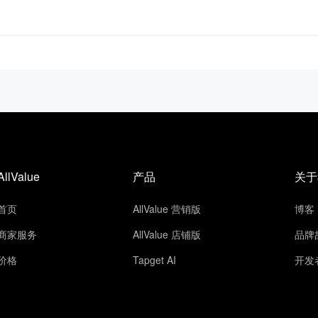
AllValue
产品
关于
首页
AllValue 营销版
博客
商家服务
AllValue 店铺版
品牌
价格
Tapget AI
开发