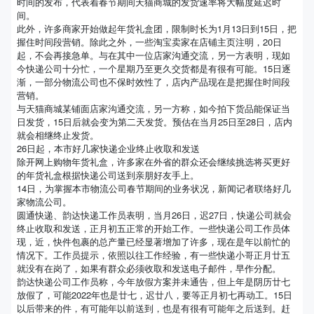
时间的发布，代表着春节期间天猫商城的发货速率将大幅度延迟时
间。
此外，许多商家开始做起年货礼盒团，限制时长为1月13日到15日，把
握住时间段营销。除此之外，一些淘宝卖家在店铺主页注明，20日
起，不会再接急单。与在其中一位店家沟通交流，另一方表明，现如
今快递公司十分忙，一个星期乃至更久交货都是有很有可能。15日逐
渐，一部分物流公司也不保时效性了，店内产品现在是把握住时间段
营销。
与天猫商城某铺面店家沟通交流，另一方称，如今拍下货品能保证当
日发货，15日后就会变为第二天发货。预估在当月25日至28日，店内
就会相继终止发货。
26日起，本市好几家快递企业终止收取和发送
除开网上购物年货礼盒，许多家在外省的群众还会继续挑选将买更好
的年货礼盒根据快递公司送到亲朋好友手上。
14日，为掌握本市物流公司春节期间的业务状况，新闻记者联络好几
家物流公司。
圆通快递、韵达快递工作员表明，当月26日，迟27日，快递公司就会
终止收取和发送，正月初五正常的开始工作。一些快递公司工作员体
现，近，快件包裹的总产量已经显著增加了许多，现在是年以前忙的
情况下。工作员提示，依照以往工作经验，有一些快递小哥正月廿五
就没有在岗了，如果有群众必须收取和发送电子邮件，早作分配。
韵达快递公司工作员称，今年放假方案并未通告，但上年是阴历廿七
放假了，可能2022年也是廿七，迟廿八，要等正月初七再动工。15日
以后带来的件，有可能年以前送到，也是有很有可能年之后送到。赶