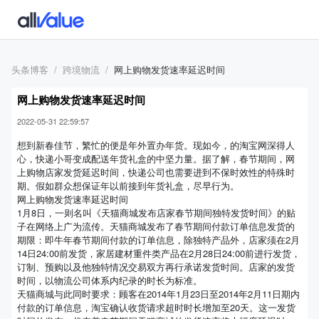
头条博客
跨境物流
网上购物发货速率延迟时间
网上购物发货速率延迟时间
2022-05-31 22:59:57
想到新春佳节，繁忙的便是年外置办年货。现如今，的淘宝网深得人
心，快递小哥变成配送年货礼盒的中坚力量。据了解，春节期间，网
上购物店家发货延迟时间，快递公司也需要进到不保时效性的特殊时
期。假如群众想保证年以前接到年货礼盒，尽早行为。
网上购物发货速率延迟时间
1月8日，一则名叫《天猫商城发布店家春节期间独特发货时间》的贴
子在网络上广为流传。天猫商城发布了春节期间付款订单信息发货的
期限：即牛年春节期间付款的订单信息，除独特产品外，店家须在2月
14日24:00前发货，家居建材重件类产品在2月28日24:00前进行发货，
订制、预购以及他独特情况交易双方再行承诺发货时间。店家的发货
时间，以物流公司体系内纪录的时长为标准。
天猫商城与此同时要求：顾客在2014年1月23日至2014年2月11日期内
付款的订单信息，淘宝确认收货请求超时时长增加至20天。这一发货