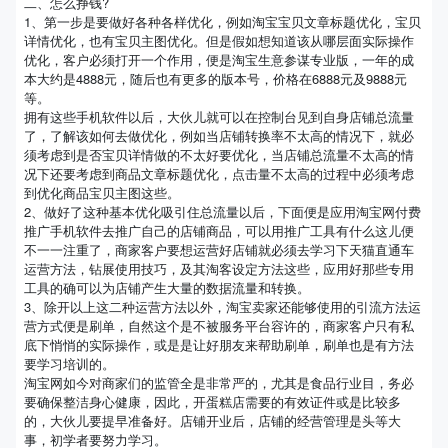
二、怎么挣钱?
1、第一步是要做好各种各样优化，例如淘宝宝贝文章标题优化，宝贝
详情优化，也有宝贝主图优化。但是假如想知道该从哪层面实际操作
优化，客户必须打开一个作用，便是淘宝生意参谋专业版，一年的成
本大约是4888元，随后也有更多的版本号，价格在6888元及9888元
等。
拥有这些手机软件以后，大伙儿就可以在控制台见到自身店铺总流量
了，了解该如何去做优化，例如当店铺转换率不太高的情况下，就必
须考虑到是否宝贝详情做的不太好要优化，当店铺总流量不太高的情
况下还要考虑到商品文章标题优化，点击量不太高的过程中必须考虑
到优化商品宝贝主图这些。
2、做好了这种基本优化吸引住总流量以后，下面便是应用淘宝网付费
推广手机软件去推广自己的店铺商品，可以用推广工具有什么这儿便
不一一注重了，商家客户要想运营好店铺就必须去学习下天猫直通车
运营方法，钻展使用技巧，及其淘客设定方法这些，应用好那些专用
工具的确可以为店铺产生大量的数据流量和转换。
3、除开以上这二种运营方法以外，淘宝卖家还能够使用的引流方法运
营方式便是刷单，自然这个是不被服务平台容许的，商家客户只有私
底下悄悄的实际操作，或是是让好朋友来帮助刷单，刷单也是有方法
要学习培训的。
淘宝网如今对商家们的监管全是非常严的，尤其是食品行业目，务必
要确保整洁身心健康，因此，开蛋糕店需要的有效证件或是比较多
的，大伙儿要提早准备好。店铺开业后，店铺的经营管理是头等大
事，初学者要努力学习。