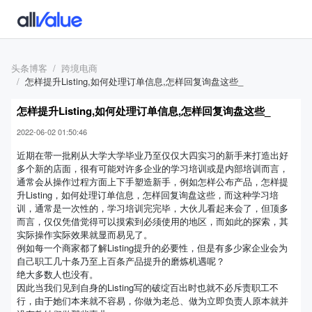
头条博客
跨境电商
怎样提升Listing,如何处理订单信息,怎样回复询盘这些_
怎样提升Listing,如何处理订单信息,怎样回复询盘这些_
2022-06-02 01:50:46
近期在带一批刚从大学大学毕业乃至仅仅大四实习的新手来打造出好
多个新的店面，很有可能对许多企业的学习培训或是内部培训而言，
通常会从操作过程方面上下手塑造新手，例如怎样公布产品，怎样提
升Listing，如何处理订单信息，怎样回复询盘这些，而这种学习培
训，通常是一次性的，学习培训完完毕，大伙儿看起来会了，但顶多
而言，仅仅凭借觉得可以摸索到必须使用的地区，而如此的探索，其
实际操作实际效果就显而易见了。
例如每一个商家都了解Listing提升的必要性，但是有多少家企业会为
自己职工几十条乃至上百条产品提升的磨炼机遇呢？
绝大多数人也没有。
因此当我们见到自身的Listing写的破绽百出时也就不必斥责职工不
行，由于她们本来就不容易，你做为老总、做为立即负责人原本就并