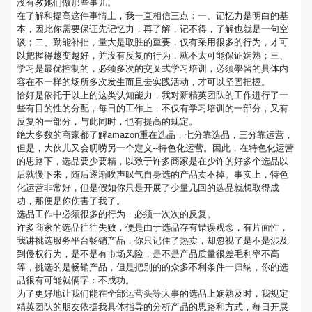
没有教她们做那些事儿。
在了解和提高这件事情上，我一直相信三点：一、记忆力是明白的基
本，因此你需要保证先记忆力，再了解，记不得，了解也就是一句空
谈；二、勤能补拙，量大是取胜的重要，仅有采用很多的行为，才可
以把握得越变越好，并没有反复的行为，就不太可能保证娴熟；三、
学习是最优控制的，必须多次的交叉式学习培训，必须學習的具体内
容在不一样的场所多次发生而且去实践活动，才可以坚固把握。
恰好是依托于以上的这类认知能力，我对新精英团队的工作进行了一
些有目的性的分配，每日的工作上，不仅有学习培训的一部分，又有
反复的一部分，与此同时，也有提高的规定。
绝大多数的商家都了解amazon重在选品，七分靠选品，三分靠运营，
但是，大伙儿又会叨唠另一个定义--特色化运营。因此，在特色化运营
的思路下，选品要少要精，以致于许多商家是在少许的好多个选品以
后就慢下来，随后逐渐唉声叹气自身选的产品卖不掉。事实上，特色
化运营非常好，但是假如你只是开展了少量几回的选品就想取得成
功，那便是你伤害了我了。
选品工作中必须很多的行为，必须一次次的反复。
许多商家的选品往往失败，便是由于选品存有错误观念，有片面性，
我讲挑选服务平台畅销产品，你只记住了热卖，却忽视了是不是涉及
到侵权行为，是不是有市场风险，是不是产品质量很差毛利率不高
等，挑选的是畅销产品，但是把别的的众多不利条件一归纳，你的选
品很有可能就俩字：不成功。
为了更好地让我们能在全部运营头等大事的选品上娴熟及时，我规定
精英团队的朋友依据我具体指导的分析产品的思路和方式，每日开展