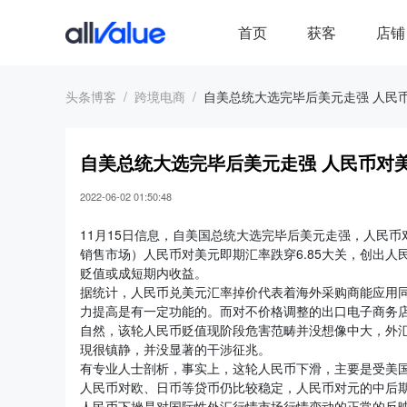
首页
获客
店铺
头条博客
跨境电商
自美总统大选完毕后美元走强 人民
自美总统大选完毕后美元走强 人民币对
2022-06-02 01:50:48
11月15日信息，自美国总统大选完毕后美元走强，人民
销售市场）人民币对美元即期汇率跌穿6.85大关，创出
贬值或成短期内收益。
据统计，人民币兑美元汇率掉价代表着海外采购商能应用
力提高是有一定功能的。而对不价格调整的出口电子商务
自然，该轮人民币贬值现阶段危害范畴并没想像中大，外
現很镇静，并没显著的干涉征兆。
有专业人士剖析，事实上，这轮人民币下滑，主要是受美
人民币对欧、日币等贷币仍比较稳定，人民币对元的中后
人民币下挫是对国际性外汇行情市场行情变动的正常的反