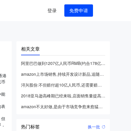
登录
免费申请
相关文章
阿里巴巴做到1207亿人民币RMB(约合178亿美金)成交额
amazon上市场销售,持续开发设计新品,追随市场的脚步是发
香港
民币
浔兴股份:不但赔付超10亿人民币,还需要赔付合同违约52
争能
2018亚马逊高峰期已经来啦,店面销售量提高持续增长!都还没
的表
amazon不太好做,是由于市场竞争愈来愈猛烈,盈利持续出现
，但
界，
热门标签
换一批