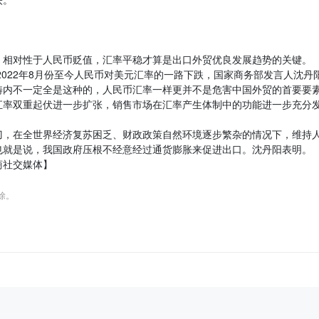
，相对性于人民币贬值，汇率平稳才算是出口外贸优良发展趋势的关键。
2022年8月份至今人民币对美元汇率的一路下跌，国家商务部发言人沈丹
畴内不一定全是这种的，人民币汇率一样更并不是危害中国外贸的首要要
汇率双重起伏进一步扩张，销售市场在汇率产生体制中的功能进一步充分
刀，在全世界经济复苏困乏、财政政策自然环境逐步繁杂的情况下，维持
也就是说，我国政府压根不经意经过通货膨胀来促进出口。沈丹阳表明。
商社交媒体】
删除。