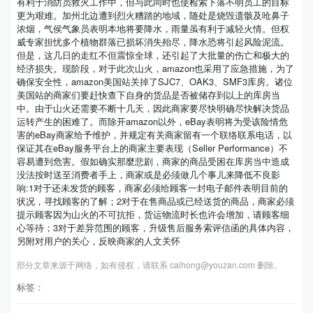
有利于消防员救火工作中，但与此同时也使检索下落不明员工的目标
更为艰难。加州北边遭到烈火糟踏的地域，随处是烧毁遗骸及呛鼻子
浓烟，气侯气象员表明本地将要降水，雨量虽有利于减轻火情。但权
威专家担忧多个植物群落已损坏消失殆尽，降水恐将引起风险泥流。
但是，这几日的走红不但震惊全球，还引起了大批量的伤亡和极大的
经济损失。现阶段，对于此次山火，amazon也采用了应急措施，为了
确保安全性，amazon美国站关掉了SJC7、OAK3、SMF3库房。诸位
美国站的商家们要赶快查下自身的货品是否被储存到以上的库房当
中。由于山火还需要不断十几天，因此商家要尽快明确尽快解决货品
运转产生的困难了。而除开amazon以外，eBay表明将为受该险情危
害的eBay商家给予维护，并规定有关商家留有一个联络联系电话，以
保证其在eBay服务平台上的商家主要表现（Seller Performance）不
容易遭到危害。假如确实那麼悲剧，商家的商品受困在库房当中造成
没法按时送至消费者手上，商家或是必须做几个事儿来降低不良影
响:1对于还未发货的顾客，商家必须给顾客一封电子邮件表明目前的
状况，寻找顾客的了解；2对于在售商品或已经送货的商品，商家必须
提示顾客因为山火的不可抗拒，货运物流时长也许会增加，请顾客细
心等待；3对于差异范围的顾客，升级售后服务索评信函的具体内容，
另附对用户的关心，反映商家的人文关怀
部分文章来源于网络，如有侵权，请联系 caihong@youzan.com 删除。
标签：