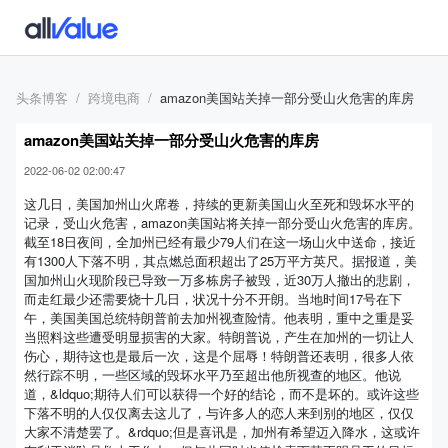
头条博客
跨境电商
amazon美国站关掉一部分受山火危害的库房
amazon美国站关掉一部分受山火危害的库房
2022-06-02 02:00:47
这几日，美国加州山火席卷，持续的更新美国山火至死和毁坏水平的
记录，受山火危害，amazon美国站将关掉一部分受山火危害的库房。
截至18日夜间，全加州已经有最少79人们在这一场山火中送命，接近
有1300人下落不明，其点燃总面积超出了25万平方英尺。据报道，美
国加州山火现阶段已导致一万多栋房子被毁，近30万人撤出的悲剧，
而走红最少还需要烧十几日，状况十分不开朗。当地时间17号在下
午，美国美国总统特朗普前去加州视查险情。他表明，重中之重是妥
当照料这些遭受明显损害的大家。特朗普说，产生在加州的一切让人
伤心，期待这也是最后一次，这是个屈辱！特朗普还表明，很多人依
然行踪不明，一些区域的毁坏水平乃至超出他所视查的地区。他说
道，&ldquo;期待人们可以获得一个好的结论，而不是坏的。或许这些
下落不明的人仅仅离去这儿了，与许多人的恋人来到别的地区，仅仅
大家不清楚罢了。&rdquo;但是喜讯是，加州有希望迈入降水，这或许