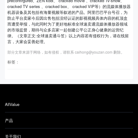
preconfirgured、ZEN kodi、 cracked movie 、cracked Tv-show、
cracked TV series 、cracked box、 cracked VIP等）的流媒体播放器
机器设备及其包括有海量视频等叙述的产品。阿里巴巴平台号召，为
防止平台卖家今后因出售包括没经认证的影视视频具体内容的机顶盒
而遭受举报，与此同时为了更好地标准全球速卖通流媒体播放器领域
的市场监督，期待与众多店家一起创建公平公正身心健康的运营纪
律。（文章正文:全球速卖通斗笠）以上内容若有侵权行为，请在线留
言，大家会妥善处理。
部分文章来源于网络，如有侵权，请联系 caihong@youzan.com 删除。
标签：
AllValue
产品
关于我们