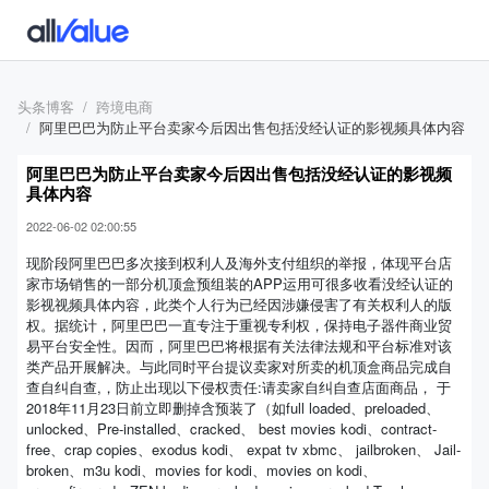
头条博客
跨境电商
阿里巴巴为防止平台卖家今后因出售包括没经认证的影视频具体内容
阿里巴巴为防止平台卖家今后因出售包括没经认证的影视频
具体内容
2022-06-02 02:00:55
现阶段阿里巴巴多次接到权利人及海外支付组织的举报，体现平台店
家市场销售的一部分机顶盒预组装的APP运用可很多收看没经认证的
影视视频具体内容，此类个人行为已经因涉嫌侵害了有关权利人的版
权。据统计，阿里巴巴一直专注于重视专利权，保持电子器件商业贸
易平台安全性。因而，阿里巴巴将根据有关法律法规和平台标准对该
类产品开展解决。与此同时平台提议卖家对所卖的机顶盒商品完成自
查自纠自查,，防止出现以下侵权责任:请卖家自纠自查店面商品， 于
2018年11月23日前立即删掉含预装了（如full loaded、preloaded、
unlocked、Pre-installed、cracked、 best movies kodi、contract-
free、crap copies、exodus kodi、 expat tv xbmc、 jailbroken、 Jail-
broken、m3u kodi、movies for kodi、movies on kodi、