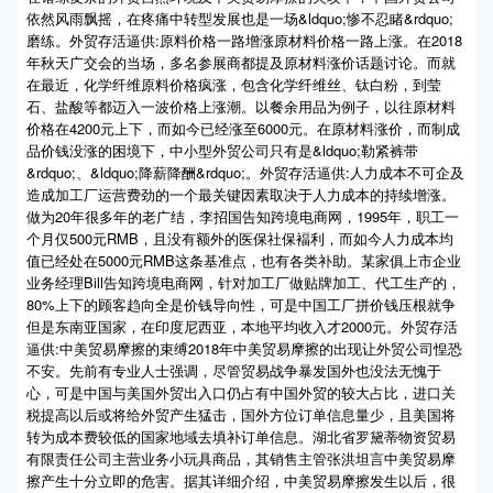
依然风雨飘摇，在疼痛中转型发展也是一场&ldquo;惨不忍睹&rdquo;
磨练。外贸存活逼供:原料价格一路增涨原材料价格一路上涨。在2018
年秋天广交会的当场，多名参展商都提及原材料涨价话题讨论。而就
在最近，化学纤维原料价格疯涨，包含化学纤维丝、钛白粉，到莹
石、盐酸等都迈入一波价格上涨潮。以餐余用品为例子，以往原材料
价格在4200元上下，而如今已经涨至6000元。在原材料涨价，而制成
品价钱没涨的困境下，中小型外贸公司只有是&ldquo;勒紧裤带
&rdquo;、&ldquo;降薪降酬&rdquo;。外贸存活逼供:人力成本不可企及
造成加工厂运营费劲的一个最关键因素取决于人力成本的持续增涨。
做为20年很多年的老广结，李招国告知跨境电商网，1995年，职工一
个月仅500元RMB，且没有额外的医保社保褔利，而如今人力成本均
值已经处在5000元RMB这条基准点，也有各类补助。某家俱上市企业
业务经理Bill告知跨境电商网，针对加工厂做贴牌加工、代工生产的，
80%上下的顾客趋向全是价钱导向性，可是中国工厂拼价钱压根就争
但是东南亚国家，在印度尼西亚，本地平均收入才2000元。外贸存活
逼供:中美贸易摩擦的束缚2018年中美贸易摩擦的出现让外贸公司惶恐
不安。先前有专业人士强调，尽管贸易战争暴发国外也没法无愧于
心，可是中国与美国外贸出入口仍占有中国外贸的较大占比，进口关
税提高以后或将给外贸产生猛击，国外方位订单信息量少，且美国将
转为成本费较低的国家地域去填补订单信息。湖北省罗黛蒂物资贸易
有限责任公司主营业务小玩具商品，其销售主管张洪坦言中美贸易摩
擦产生十分立即的危害。据其详细介绍，中美贸易摩擦发生以后，很