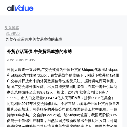
头条博客
跨境电商
外贸存活逼供:中美贸易摩擦的束缚
外贸存活逼供:中美贸易摩擦的束缚
2022-06-02 02:01:27
外贸大调查一直以来,广交会被誉为中国外贸的&ldquo;气象图&rdquo;
和&ldquo;方向标&rdquo;，在贸易战争的伤痛下，刚落下帷幕的124届
广交会其释放出来的外贸数据信号也备受关注。据跨境电商网掌握，
这届广交会海外供应商、出入口成交量同时降低，在其中海外供应商
参会总数微降至会189,812人，相比于2017年秋交会同比下降了
1.11%。出入口交易量2,064.94亿人民币RMB（折算298.6亿美金），
同期相比2017年秋交会降低1%。不容置疑，现阶段中国外贸高质量发
展脚步正加速，可是很多的外贸公司仍处在国际分工的中低端。一位
持续20年参与广交会的&ldquo;老广结&rdquo;坦言，我国现阶段80%
仍属于中低端生产制造，虽然我国持续新政策出台推动出入口，可是
在错综复杂的外贸自然环境及中美贸易摩擦的夹攻下，中国外贸公司