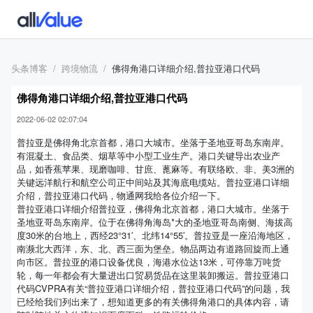
头条博客
跨境物流
佛得角港口详细介绍,普拉亚港口代码
佛得角港口详细介绍,普拉亚港口代码
2022-06-02 02:07:04
普拉亚是佛得角北京首都，港口大城市。坐落于圣地亚哥岛东南岸。
有混凝土、食品类、烟草等中小型工业生产。港口关键导出农业产
品，如香蕉苹果、现磨咖啡、甘庶、蓖麻等。有联络欧、非、美3洲的
关键远洋航行和航空公司正中间站及其海底电缆站。普拉亚港口详细
介绍，普拉亚港口代码，物通网我给各位介绍一下。
普拉亚港口详细介绍普拉亚，佛得角北京首都，港口大城市。坐落于
圣地亚哥岛东南岸。位于在佛得角海岛*大的圣地亚哥岛南侧、海拔高
度30米的台地上，西经23°31′、北纬14°55′。普拉亚是一座沿海地区，
南濒北大西洋，东、北、西三面为堡垒。物品两边有道路回旋而上通
向市区。普拉亚的港口设备优良，海港水位达13米，可停靠万吨货
轮，每一年都会有大量进出口贸易货品在这里装卸搬运。普拉亚港口
代码CVPRA有关“普拉亚港口详细介绍，普拉亚港口代码”的问题，我
已经给我们列出来了，想知道更多的有关佛得角港口的具体内容，请