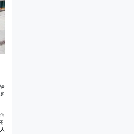
，
铁
参
信
还
人