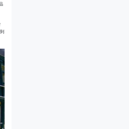
品
时
到