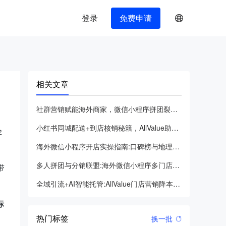
登录
免费申请
相关文章
社群营销赋能海外商家，微信小程序拼团裂变全流程解析
小红书同城配送+到店核销秘籍，AllValue助力海外品牌内容变现
全
海外微信小程序开店实操指南:口碑榜与地理标签双驱动业绩增长
多人拼团与分销联盟:海外微信小程序多门店增长解决方案
带
全域引流+AI智能托管:AllValue门店营销降本增效实战指南
际
热门标签
换一批