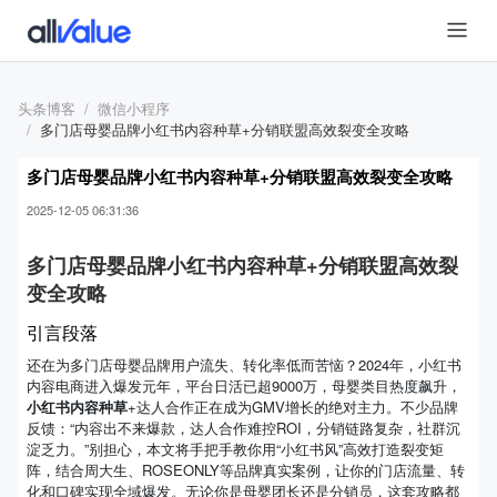
头条博客
微信小程序
多门店母婴品牌小红书内容种草+分销联盟高效裂变全攻略
多门店母婴品牌小红书内容种草+分销联盟高效裂变全攻略
2025-12-05 06:31:36
多门店母婴品牌小红书内容种草+分销联盟高效裂
变全攻略
引言段落
还在为多门店母婴品牌用户流失、转化率低而苦恼？2024年，小红书
内容电商进入爆发元年，平台日活已超9000万，母婴类目热度飙升，
小红书内容种草
+达人合作正在成为GMV增长的绝对主力。不少品牌
反馈：“内容出不来爆款，达人合作难控ROI，分销链路复杂，社群沉
淀乏力。”别担心，本文将手把手教你用“小红书风”高效打造裂变矩
阵，结合周大生、ROSEONLY等品牌真实案例，让你的门店流量、转
化和口碑实现全域爆发。无论你是母婴团长还是分销员，这套攻略都