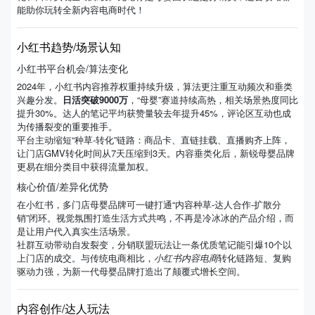
能助你玩转全新内容电商时代！
小红书趋势/场景认知
小红书平台机会/算法变化
2024年，小红书内容推荐权重持续升级，算法更注重互动频次和垂类
兴趣分发。
日活突破9000万
，“母婴”赛道持续高热，相关场景热度同比
提升30%。达人的笔记平均获赞量较去年提升45%，评论区互动也成
为传播裂变的重要推手。
平台主动缩短“种草-转化”链路：商品卡、直链挂载、直播购齐上阵，
让门店GMV转化时间从7天压缩到3天。内容垂类化后，新锐母婴品牌
更易在细分类目中获得流量加权。
核心价值/差异化优势
在小红书，多门店母婴品牌可一键打通“内容种草-达人合作-扩散分
销”闭环。视觉氛围打造生活方式共鸣，不再是冷冰冰的产品介绍，而
是让用户代入真实生活场景。
社群互动带动自发裂变，分销联盟玩法让一条优质笔记能引爆10个以
上门店的成交。与传统电商相比，
小红书内容电商
转化链路短、复购
驱动力强，为新一代母婴品牌打造出了颠覆式增长空间。
内容创作/达人玩法