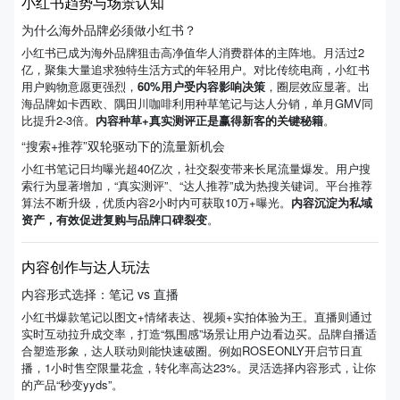
小红书趋势与场景认知
为什么海外品牌必须做小红书？
小红书已成为海外品牌狙击高净值华人消费群体的主阵地。月活过2
亿，聚集大量追求独特生活方式的年轻用户。对比传统电商，小红书
用户购物意愿更强烈，
60%用户受内容影响决策
，圈层效应显著。出
海品牌如卡西欧、隅田川咖啡利用种草笔记与达人分销，单月GMV同
比提升2-3倍。
内容种草+真实测评正是赢得新客的关键秘籍
。
“搜索+推荐”双轮驱动下的流量新机会
小红书笔记日均曝光超40亿次，社交裂变带来长尾流量爆发。用户搜
索行为显著增加，“真实测评”、“达人推荐”成为热搜关键词。平台推荐
算法不断升级，优质内容2小时内可获取10万+曝光。
内容沉淀为私域
资产，有效促进复购与品牌口碑裂变
。
内容创作与达人玩法
内容形式选择：笔记 vs 直播
小红书爆款笔记以图文+情绪表达、视频+实拍体验为王。直播则通过
实时互动拉升成交率，打造“氛围感”场景让用户边看边买。品牌自播适
合塑造形象，达人联动则能快速破圈。例如ROSEONLY开启节日直
播，1小时售空限量花盒，转化率高达23%。灵活选择内容形式，让你
的产品“秒变yyds”。