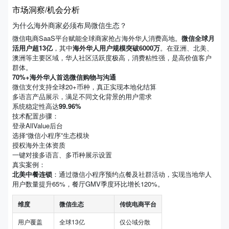
市场洞察/机会分析
为什么海外商家必须布局微信生态？
微信电商SaaS平台赋能全球商家抢占海外华人消费高地。
微信全球月
活用户超13亿
，其中
海外华人用户规模突破6000万
。在亚洲、北美、
澳洲等主要区域，华人社区活跃度极高，消费粘性强，是高价值客户
群体。
70%+海外华人首选微信购物与沟通
微信支付支持全球20+币种，真正实现本地化结算
多语言产品展示，满足不同文化背景的用户需求
系统稳定性高达
99.96%
技术配置步骤：
登录AllValue后台
选择“微信小程序”生态模块
授权海外主体资质
一键对接多语言、多币种展示设置
真实案例：
北美中餐连锁
：通过微信小程序预约点餐及社群活动，实现当地华人
用户数量提升65%，餐厅GMV季度环比增长120%。
维度
微信生态
传统电商平台
用户覆盖
全球13亿
仅公域分散