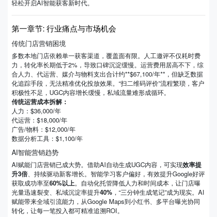
轻松开启AI智能获客新时代。
第一章节: 行业痛点与市场机会
传统门店营销困境
多数本地门店依赖单一获客渠道，覆盖面有限。人工邀评不仅耗时费
力，转化率长期低于2%，导致口碑沉淀缓慢。运营费用居高不下，综
合人力、代运营、媒介与物料支出合计约**$67,100/年**，但缺乏数据
化追踪手段，无法精准优化投放效果。“扫二维码评价”流程繁琐，客户
积极性不足，UGC内容增长缓慢，私域流量难形成循环。
传统运营成本拆解：
人力：$36,000/年
代运营：$18,000/年
广告/物料：$12,000/年
数据分析工具：$1,100/年
AI智能营销趋势
AI赋能门店营销已成大势。借助AI自动生成UGC内容，可实现
效率提
升3倍
、持续驱动新客增长。智能学习客户偏好，有效提升Google好评
获取成功率至
60%以上
。自动化托管降低人力和时间成本，让门店曝
光量迅速裂变、私域沉淀率提升
40%
，“三分钟生成笔记”成为现实。AI
赋能带来全域引流能力，从Google Maps到小红书、多平台曝光协同
转化，让每一笔投入都可精准追溯ROI。