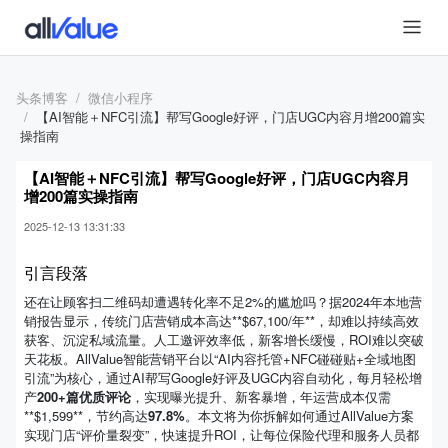
头条博客
微信小程序
【AI智能＋NFC引流】帮写Google好评，门店UGC内容月增200篇实
操指南
【AI智能＋NFC引流】帮写Google好评，门店UGC内容月
增200篇实操指南
2025-12-13 13:31:33
引言段落
还在让顾客扫二维码却遭遇转化率不足2%的尴尬吗？据2024年本地营
销报告显示，传统门店营销成本高达**$67,100/年**，却难以持续高效
获客、沉淀私域流量。人工邀评效率低，新客增长缓慢，ROI难以突破
天花板。AllValue智能营销平台以“AI内容托管+NFC碰碰贴+全域地图
引流”为核心，通过AI帮写Google好评及UGC内容自动化，每月轻松增
产
200+篇优质评论
，实现曝光提升、新客暴增，年运营成本仅需
**$1,599**，节约高达
97.8%
。本文将为你拆解如何通过AllValue方案
实现门店“评价量裂变”，快速提升ROI，让每位保险代理和服务人员都