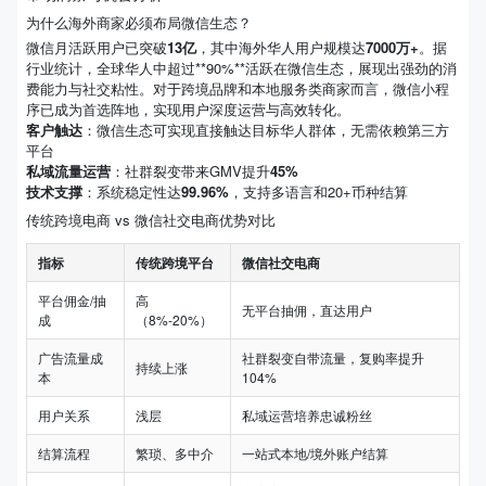
为什么海外商家必须布局微信生态？
微信月活跃用户已突破
13亿
，其中海外华人用户规模达
7000万+
。据
行业统计，全球华人中超过**90%**活跃在微信生态，展现出强劲的消
费能力与社交粘性。对于跨境品牌和本地服务类商家而言，微信小程
序已成为首选阵地，实现用户深度运营与高效转化。
客户触达
：微信生态可实现直接触达目标华人群体，无需依赖第三方
平台
私域流量运营
：社群裂变带来GMV提升
45%
技术支撑
：系统稳定性达
99.96%
，支持多语言和20+币种结算
传统跨境电商 vs 微信社交电商优势对比
指标
传统跨境平台
微信社交电商
平台佣金/抽
高
无平台抽佣，直达用户
成
（8%-20%）
广告流量成
社群裂变自带流量，复购率提升
持续上涨
本
104%
用户关系
浅层
私域运营培养忠诚粉丝
结算流程
繁琐、多中介
一站式本地/境外账户结算