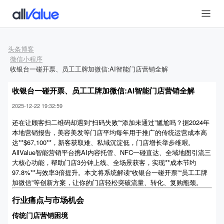
头条博客
微信小程序
收银台一碰开票、员工工牌加微信:AI智能门店营销全解
收银台一碰开票、员工工牌加微信:AI智能门店营销全解
2025-12-22 19:32:59
还在让顾客扫二维码却遇到“扫码失败”“添加未通过”尴尬吗？据2024年
本地营销报告，美容美发等门店平均每年用于推广的传统运营成本高
达**$67,100**，新客获取难、私域沉淀低，门店增长举步维艰。
AllValue智能营销平台携AI内容托管、NFC一碰直达、全域地图引流三
大核心功能，帮助门店3分钟上线、全场景获客，实现**成本节约
97.8%**与效率3倍提升。本文将系统解读“收银台一碰开票”“员工工牌
加微信”等创新方案，让你的门店轻松突破流量、转化、复购瓶颈。
行业痛点与市场机会
传统门店营销困境